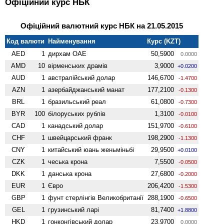
Офіційний курс НБК
Офіційний валютний курс НБК на 21.05.2015
Код валюти
Найменування
Курс (KZT)
AED
1
дирхам ОАЕ
50,5900
0.0000
AMD
10
вiрменських драмів
3,9000
+0.0200
AUD
1
австралійський долар
146,6700
-1.4700
AZN
1
азербайджанський манат
177,2100
-0.1300
BRL
1
бразильський реал
61,0800
-0.7300
BYR
100
білоруських рублів
1,3100
-0.0100
CAD
1
канадський долар
151,9700
-0.6100
CHF
1
швейцарський франк
198,2900
-1.1300
CNY
1
китайський юань женьмiньбi
29,9500
+0.0100
CZK
1
чеська крона
7,5500
-0.0500
DKK
1
данська крона
27,6800
-0.2000
EUR
1
Євро
206,4200
-1.5300
GBP
1
фунт стерлінгів Велико­британії
288,1900
-0.6500
GEL
1
грузинський ларі
81,7400
+1.8800
HKD
1
гонконгівський долар
23,9700
0.0000