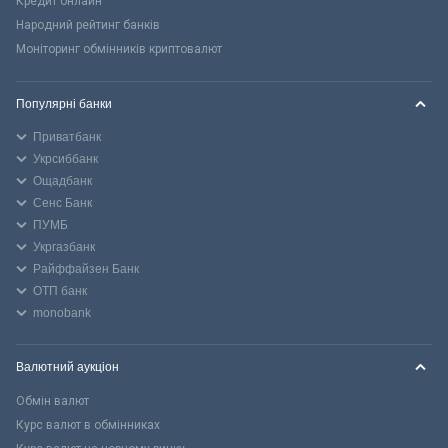
Кредит онлайн
Народний рейтинг банків
Моніторинг обмінників криптовалют
Популярні банки
Приватбанк
Укрсиббанк
Ощадбанк
Сенс Банк
ПУМБ
Укргазбанк
Райффайзен Банк
ОТП банк
monobank
Валютний аукціон
Обмін валют
Курс валют в обмінниках