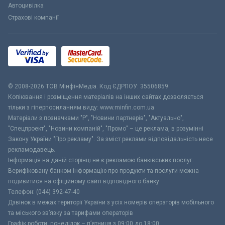
Автоцивілка
Страхові компанії
© 2008-2026 ТОВ МiнфiнМедiа. Код ЄДРПОУ: 35506859
Копіювання і розміщення матеріалів на інших сайтах дозволяється
тільки з гіперпосиланням виду: www.minfin.com.ua
Матеріали з позначками "Р", "Новини партнерів", "Актуально",
"Спецпроект", "Новини компаній", "Промо" – це реклама, в розумінні
Закону України "Про рекламу". За зміст реклами відповідальність несе
рекламодавець.
Інформація на даній сторінці не є рекламою банківських послуг.
Верифіковану банком інформацію про продукти та послуги можна
подивитися на офіційному сайті відповідного банку.
Телефон: (044) 392-47-40
Дзвінок в межах території України з усіх номерів операторів мобільного
та міського зв’язку за тарифами операторів
Графік роботи: понеділок – п’ятниця з 09:00 до 18:00