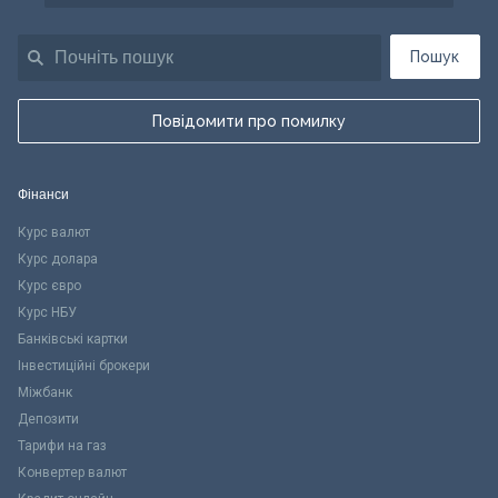
Пошук
Повідомити про помилку
Фінанси
Курс валют
Курс долара
Курс євро
Курс НБУ
Банківські картки
Інвестиційні брокери
Міжбанк
Депозити
Тарифи на газ
Конвертер валют