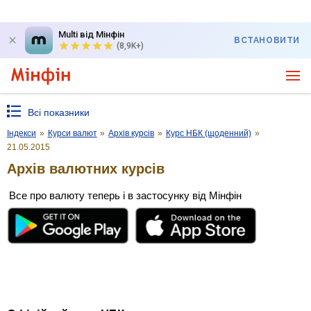
Multi від Мінфін
ВСТАНОВИТИ
(8,9K+)
Всі показники
Індекси
»
Курси валют
»
Архів курсів
»
Курс НБК (щоденний)
»
21.05.2015
Архів валютних курсів
Все про валюту теперь і в застосунку від Мінфін