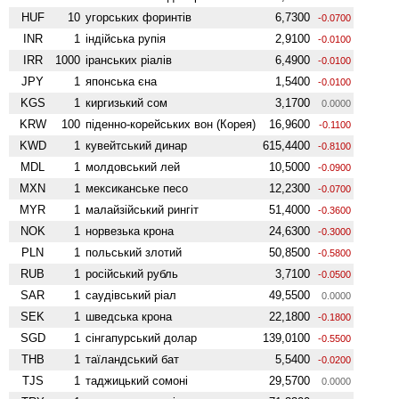
HUF
10
угорських форинтів
6,7300
-0.0700
INR
1
індійська рупія
2,9100
-0.0100
IRR
1000
іранських ріалів
6,4900
-0.0100
JPY
1
японська єна
1,5400
-0.0100
KGS
1
киргизький сом
3,1700
0.0000
KRW
100
піденно-корейських вон (Корея)
16,9600
-0.1100
KWD
1
кувейтський динар
615,4400
-0.8100
MDL
1
молдовський лей
10,5000
-0.0900
MXN
1
мексиканське песо
12,2300
-0.0700
MYR
1
малайзійський рингіт
51,4000
-0.3600
NOK
1
норвезька крона
24,6300
-0.3000
PLN
1
польський злотий
50,8500
-0.5800
RUB
1
російський рубль
3,7100
-0.0500
SAR
1
саудівський ріал
49,5500
0.0000
SEK
1
шведська крона
22,1800
-0.1800
SGD
1
сінгапурський долар
139,0100
-0.5500
THB
1
таїландський бат
5,5400
-0.0200
TJS
1
таджицький сомоні
29,5700
0.0000