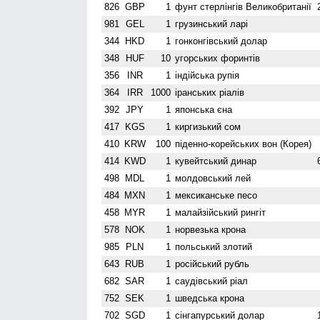
826
GBP
1
фунт стерлінгів Велико­британії
981
GEL
1
грузинський ларі
344
HKD
1
гонконгівський долар
348
HUF
10
угорських форинтів
356
INR
1
індійська рупія
364
IRR
1000
іранських ріалів
392
JPY
1
японська єна
417
KGS
1
киргизький сом
410
KRW
100
піденно-корейських вон (Корея)
414
KWD
1
кувейтський динар
498
MDL
1
молдовський лей
484
MXN
1
мексиканське песо
458
MYR
1
малайзійський рингіт
578
NOK
1
норвезька крона
985
PLN
1
польський злотий
643
RUB
1
російський рубль
682
SAR
1
саудівський ріал
752
SEK
1
шведська крона
702
SGD
1
сінгапурський долар