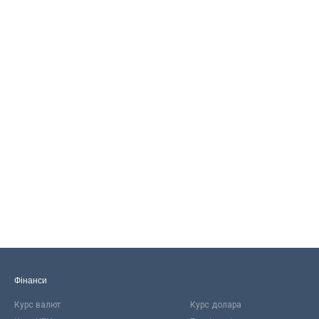
Фінанси
Курс валют
Курс долара