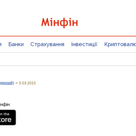
и
Банки
Страхування
Інвестиції
Криптовал
оденний)
»
5.03.2015
інфін