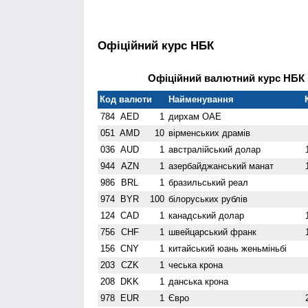
Офіційний курс НБК
Офіційний валютний курс НБК н
Код валюти
Найменування
784
AED
1
дирхам ОАЕ
051
AMD
10
вiрменських драмів
036
AUD
1
австралійський долар
944
AZN
1
азербайджанський манат
986
BRL
1
бразильський реал
974
BYR
100
білоруських рублів
124
CAD
1
канадський долар
756
CHF
1
швейцарський франк
156
CNY
1
китайський юань женьмiньбi
203
CZK
1
чеська крона
208
DKK
1
данська крона
978
EUR
1
Євро