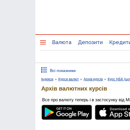
Валюта
Депозити
Кредит
Всі показники
Індекси
»
Курси валют
»
Архів курсів
»
Курс НБК (щ
Архів валютних курсів
Все про валюту теперь і в застосунку від М