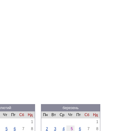
лютий
березень
Чт
Пт
Сб
Нд
Пн
Вт
Ср
Чт
Пт
Сб
Нд
1
1
5
6
7
8
2
3
4
5
6
7
8