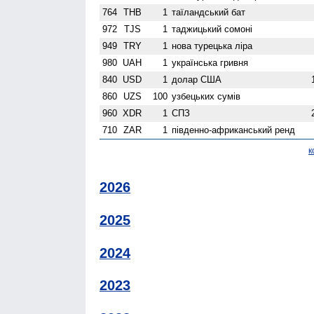
764
THB
1
таїландський бат
972
TJS
1
таджицький сомоні
949
TRY
1
нова турецька ліра
980
UAH
1
українська гривня
840
USD
1
долар США
860
UZS
100
узбецьких сумів
960
XDR
1
СПЗ
710
ZAR
1
південно-африканський ренд
к
2026
2025
2024
2023