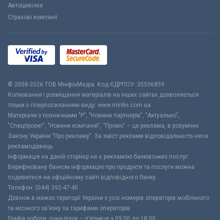
Автоцивілка
Страхові компанії
© 2008-2026 ТОВ МiнфiнМедiа. Код ЄДРПОУ: 35506859
Копіювання і розміщення матеріалів на інших сайтах дозволяється
тільки з гіперпосиланням виду: www.minfin.com.ua
Матеріали з позначками "Р", "Новини партнерів", "Актуально",
"Спецпроект", "Новини компаній", "Промо" – це реклама, в розумінні
Закону України "Про рекламу". За зміст реклами відповідальність несе
рекламодавець.
Інформація на даній сторінці не є рекламою банківських послуг.
Верифіковану банком інформацію про продукти та послуги можна
подивитися на офіційному сайті відповідного банку.
Телефон: (044) 392-47-40
Дзвінок в межах території України з усіх номерів операторів мобільного
та міського зв’язку за тарифами операторів
Графік роботи: понеділок – п’ятниця з 09:00 до 18:00