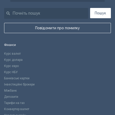
Пошук
Повідомити про помилку
Фінанси
Курс валют
Курс долара
Курс євро
Курс НБУ
Банківські картки
Інвестиційні брокери
Міжбанк
Депозити
Тарифи на газ
Конвертер валют