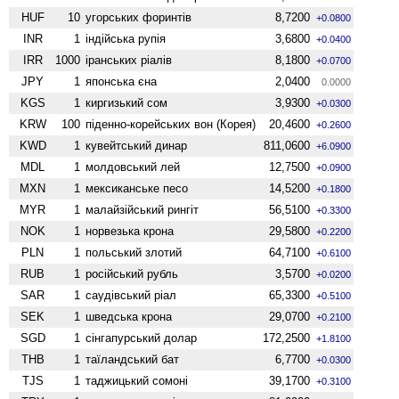
HUF
10
угорських форинтів
8,7200
+0.0800
INR
1
індійська рупія
3,6800
+0.0400
IRR
1000
іранських ріалів
8,1800
+0.0700
JPY
1
японська єна
2,0400
0.0000
KGS
1
киргизький сом
3,9300
+0.0300
KRW
100
піденно-корейських вон (Корея)
20,4600
+0.2600
KWD
1
кувейтський динар
811,0600
+6.0900
MDL
1
молдовський лей
12,7500
+0.0900
MXN
1
мексиканське песо
14,5200
+0.1800
MYR
1
малайзійський рингіт
56,5100
+0.3300
NOK
1
норвезька крона
29,5800
+0.2200
PLN
1
польський злотий
64,7100
+0.6100
RUB
1
російський рубль
3,5700
+0.0200
SAR
1
саудівський ріал
65,3300
+0.5100
SEK
1
шведська крона
29,0700
+0.2100
SGD
1
сінгапурський долар
172,2500
+1.8100
THB
1
таїландський бат
6,7700
+0.0300
TJS
1
таджицький сомоні
39,1700
+0.3100