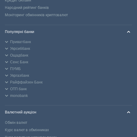
Кредит онлайн
Народний рейтинг банків
Моніторинг обмінників криптовалют
Популярні банки
Приватбанк
Укрсиббанк
Ощадбанк
Сенс Банк
ПУМБ
Укргазбанк
Райффайзен Банк
ОТП банк
monobank
Валютний аукціон
Обмін валют
Курс валют в обмінниках