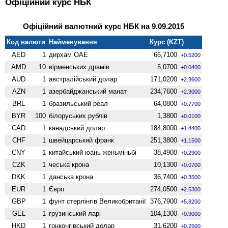
Офіційний курс НБК
Офіційний валютний курс НБК на 9.09.2015
Код валюти
Найменування
Курс (KZT)
AED
1
дирхам ОАЕ
66,7100
+0.5200
AMD
10
вiрменських драмів
5,0700
+0.0400
AUD
1
австралійський долар
171,0200
+2.3600
AZN
1
азербайджанський манат
234,7600
+2.9000
BRL
1
бразильський реал
64,0800
+0.7700
BYR
100
білоруських рублів
1,3800
+0.0100
CAD
1
канадський долар
184,8000
+1.4400
CHF
1
швейцарський франк
251,3800
+1.1500
CNY
1
китайський юань женьмiньбi
38,4900
+0.2900
CZK
1
чеська крона
10,1300
+0.0700
DKK
1
данська крона
36,7400
+0.3500
EUR
1
Євро
274,0500
+2.5300
GBP
1
фунт стерлінгів Велико­британії
376,7900
+5.8200
GEL
1
грузинський ларі
104,1300
+0.9000
HKD
1
гонконгівський долар
31,6200
+0.2500