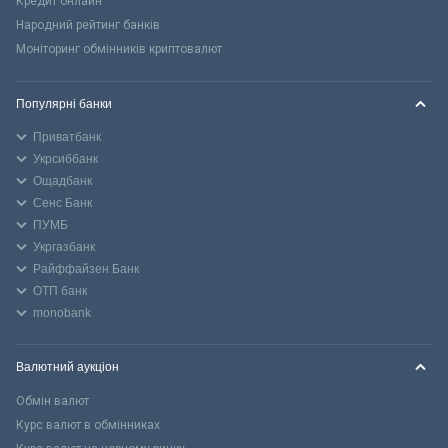
Кредит онлайн
Народний рейтинг банків
Моніторинг обмінників криптовалют
Популярні банки
Приватбанк
Укрсиббанк
Ощадбанк
Сенс Банк
ПУМБ
Укргазбанк
Райффайзен Банк
ОТП банк
monobank
Валютний аукціон
Обмін валют
Курс валют в обмінниках