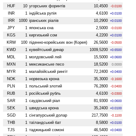
HUF
10
угорських форинтів
10,4500
-0.0100
INR
1
індійська рупія
4,6100
+0.0100
IRR
1000
іранських ріалів
10,2900
+0.0100
JPY
1
японська єна
2,5000
-0.0100
KGS
1
киргизький сом
4,2200
+0.0100
KRW
100
піденно-корейських вон (Корея)
26,5600
-0.0500
KWD
1
кувейтський динар
1009,5200
+0.6500
MDL
1
молдовський лей
15,5000
+0.0600
MXN
1
мексиканське песо
18,5200
0.0000
MYR
1
малайзійський рингіт
72,2400
+0.0400
NOK
1
норвезька крона
35,3000
-0.1600
PLN
1
польський злотий
76,2800
-0.0400
RUB
1
російський рубль
4,6100
-0.0300
SAR
1
саудівський ріал
81,9300
+0.0600
SEK
1
шведська крона
35,2400
+0.0100
SGD
1
сінгапурський долар
217,7500
-0.1100
THB
1
таїландський бат
8,5800
+0.0100
TJS
1
таджицький сомоні
46,5400
+0.0400