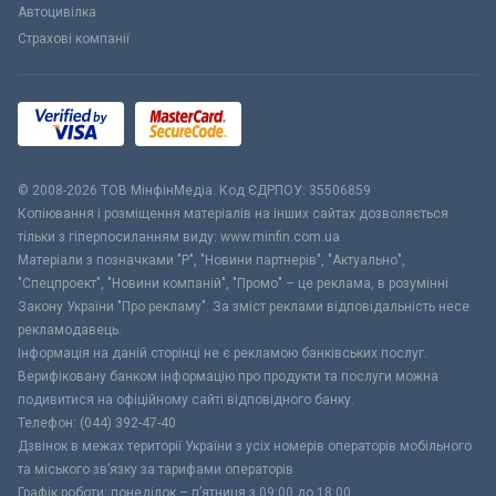
Автоцивілка
Страхові компанії
© 2008-2026 ТОВ МiнфiнМедiа. Код ЄДРПОУ: 35506859
Копіювання і розміщення матеріалів на інших сайтах дозволяється
тільки з гіперпосиланням виду: www.minfin.com.ua
Матеріали з позначками "Р", "Новини партнерів", "Актуально",
"Спецпроект", "Новини компаній", "Промо" – це реклама, в розумінні
Закону України "Про рекламу". За зміст реклами відповідальність несе
рекламодавець.
Інформація на даній сторінці не є рекламою банківських послуг.
Верифіковану банком інформацію про продукти та послуги можна
подивитися на офіційному сайті відповідного банку.
Телефон: (044) 392-47-40
Дзвінок в межах території України з усіх номерів операторів мобільного
та міського зв’язку за тарифами операторів
Графік роботи: понеділок – п’ятниця з 09:00 до 18:00