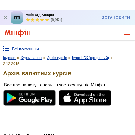
Multi від Мінфін
ВСТАНОВИТИ
(8,9K+)
Всі показники
Індекси
»
Курси валют
»
Архів курсів
»
Курс НБК (щоденний)
»
2.12.2015
Архів валютних курсів
Все про валюту теперь і в застосунку від Мінфін