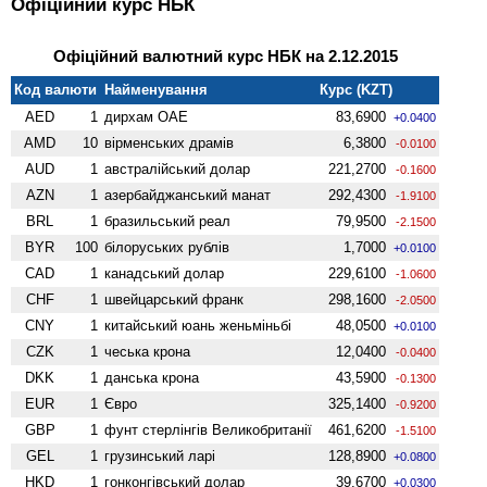
Офіційний курс НБК
Офіційний валютний курс НБК на 2.12.2015
Код валюти
Найменування
Курс (KZT)
AED
1
дирхам ОАЕ
83,6900
+0.0400
AMD
10
вiрменських драмів
6,3800
-0.0100
AUD
1
австралійський долар
221,2700
-0.1600
AZN
1
азербайджанський манат
292,4300
-1.9100
BRL
1
бразильський реал
79,9500
-2.1500
BYR
100
білоруських рублів
1,7000
+0.0100
CAD
1
канадський долар
229,6100
-1.0600
CHF
1
швейцарський франк
298,1600
-2.0500
CNY
1
китайський юань женьмiньбi
48,0500
+0.0100
CZK
1
чеська крона
12,0400
-0.0400
DKK
1
данська крона
43,5900
-0.1300
EUR
1
Євро
325,1400
-0.9200
GBP
1
фунт стерлінгів Велико­британії
461,6200
-1.5100
GEL
1
грузинський ларі
128,8900
+0.0800
HKD
1
гонконгівський долар
39,6700
+0.0300