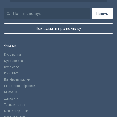
Пошук
Повідомити про помилку
Фінанси
Курс валют
Курс долара
Курс євро
Курс НБУ
Банківські картки
Інвестиційні брокери
Міжбанк
Депозити
Тарифи на газ
Конвертер валют