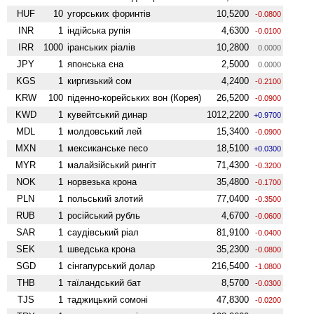
HUF
10
угорських форинтів
10,5200
-0.0800
INR
1
індійська рупія
4,6300
-0.0100
IRR
1000
іранських ріалів
10,2800
0.0000
JPY
1
японська єна
2,5000
0.0000
KGS
1
киргизький сом
4,2400
-0.2100
KRW
100
піденно-корейських вон (Корея)
26,5200
-0.0900
KWD
1
кувейтський динар
1012,2200
+0.9700
MDL
1
молдовський лей
15,3400
-0.0900
MXN
1
мексиканське песо
18,5100
+0.0300
MYR
1
малайзійський рингіт
71,4300
-0.3200
NOK
1
норвезька крона
35,4800
-0.1700
PLN
1
польський злотий
77,0400
-0.3500
RUB
1
російський рубль
4,6700
-0.0600
SAR
1
саудівський ріал
81,9100
-0.0400
SEK
1
шведська крона
35,2300
-0.0800
SGD
1
сінгапурський долар
216,5400
-1.0800
THB
1
таїландський бат
8,5700
-0.0300
TJS
1
таджицький сомоні
47,8300
-0.0200