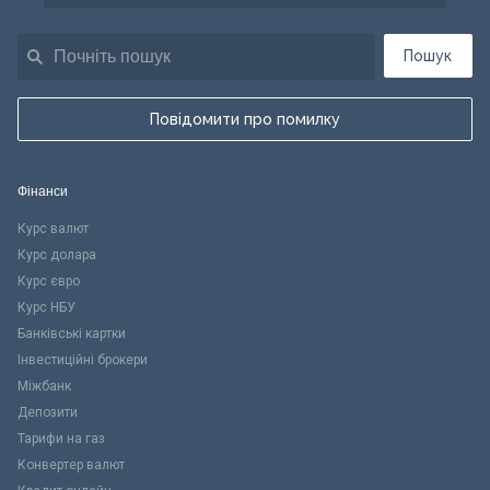
Пошук
Повідомити про помилку
Фінанси
Курс валют
Курс долара
Курс євро
Курс НБУ
Банківські картки
Інвестиційні брокери
Міжбанк
Депозити
Тарифи на газ
Конвертер валют