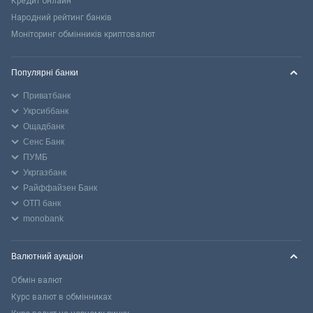
Кредит онлайн
Народний рейтинг банків
Моніторинг обмінників криптовалют
Популярні банки
Приватбанк
Укрсиббанк
Ощадбанк
Сенс Банк
ПУМБ
Укргазбанк
Райффайзен Банк
ОТП банк
monobank
Валютний аукціон
Обмін валют
Курс валют в обмінниках