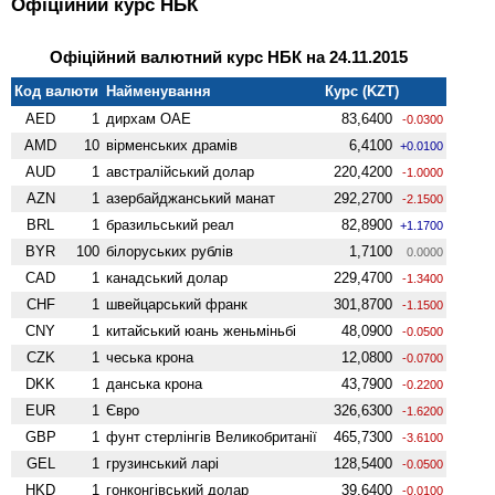
Офіційний курс НБК
Офіційний валютний курс НБК на 24.11.2015
Код валюти
Найменування
Курс (KZT)
AED
1
дирхам ОАЕ
83,6400
-0.0300
AMD
10
вiрменських драмів
6,4100
+0.0100
AUD
1
австралійський долар
220,4200
-1.0000
AZN
1
азербайджанський манат
292,2700
-2.1500
BRL
1
бразильський реал
82,8900
+1.1700
BYR
100
білоруських рублів
1,7100
0.0000
CAD
1
канадський долар
229,4700
-1.3400
CHF
1
швейцарський франк
301,8700
-1.1500
CNY
1
китайський юань женьмiньбi
48,0900
-0.0500
CZK
1
чеська крона
12,0800
-0.0700
DKK
1
данська крона
43,7900
-0.2200
EUR
1
Євро
326,6300
-1.6200
GBP
1
фунт стерлінгів Велико­британії
465,7300
-3.6100
GEL
1
грузинський ларі
128,5400
-0.0500
HKD
1
гонконгівський долар
39,6400
-0.0100