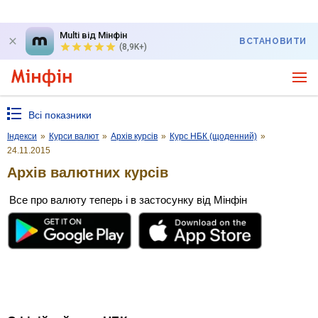
Multi від Мінфін
ВСТАНОВИТИ
(8,9K+)
Всі показники
Індекси
»
Курси валют
»
Архів курсів
»
Курс НБК (щоденний)
»
24.11.2015
Архів валютних курсів
Все про валюту теперь і в застосунку від Мінфін