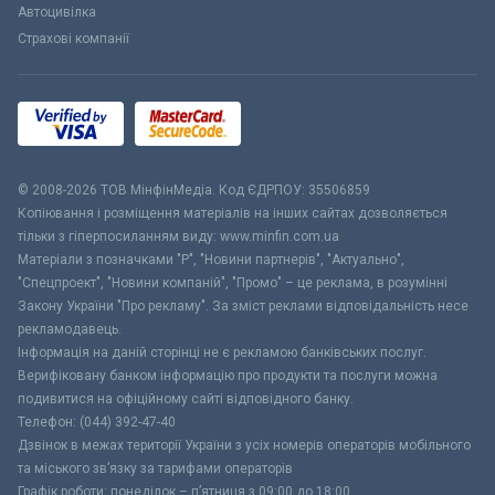
Автоцивілка
Страхові компанії
© 2008-2026 ТОВ МiнфiнМедiа. Код ЄДРПОУ: 35506859
Копіювання і розміщення матеріалів на інших сайтах дозволяється
тільки з гіперпосиланням виду: www.minfin.com.ua
Матеріали з позначками "Р", "Новини партнерів", "Актуально",
"Спецпроект", "Новини компаній", "Промо" – це реклама, в розумінні
Закону України "Про рекламу". За зміст реклами відповідальність несе
рекламодавець.
Інформація на даній сторінці не є рекламою банківських послуг.
Верифіковану банком інформацію про продукти та послуги можна
подивитися на офіційному сайті відповідного банку.
Телефон: (044) 392-47-40
Дзвінок в межах території України з усіх номерів операторів мобільного
та міського зв’язку за тарифами операторів
Графік роботи: понеділок – п’ятниця з 09:00 до 18:00