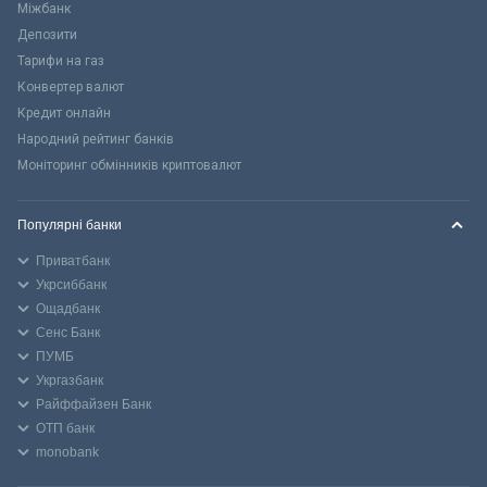
Міжбанк
Депозити
Тарифи на газ
Конвертер валют
Кредит онлайн
Народний рейтинг банків
Моніторинг обмінників криптовалют
Популярні банки
Приватбанк
Укрсиббанк
Ощадбанк
Сенс Банк
ПУМБ
Укргазбанк
Райффайзен Банк
ОТП банк
monobank