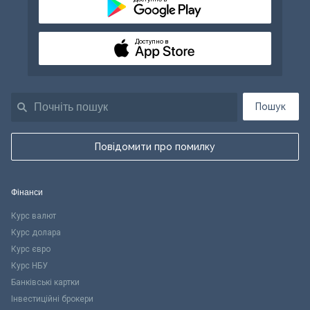
Доступно в
Пошук
Повідомити про помилку
Фінанси
Курс валют
Курс долара
Курс євро
Курс НБУ
Банківські картки
Інвестиційні брокери