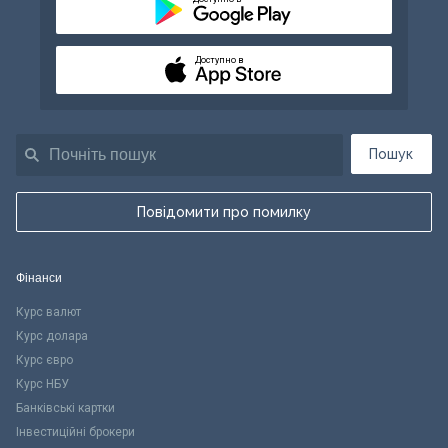
Доступно в
Пошук
Повідомити про помилку
Фінанси
Курс валют
Курс долара
Курс євро
Курс НБУ
Банківські картки
Інвестиційні брокери