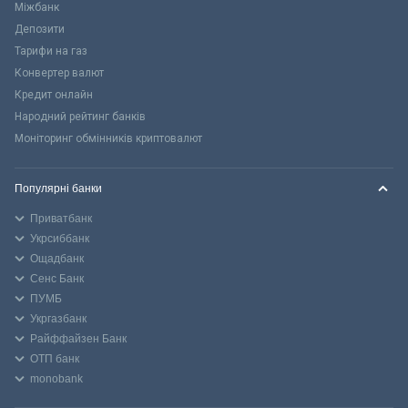
Міжбанк
Депозити
Тарифи на газ
Конвертер валют
Кредит онлайн
Народний рейтинг банків
Моніторинг обмінників криптовалют
Популярні банки
Приватбанк
Укрсиббанк
Ощадбанк
Сенс Банк
ПУМБ
Укргазбанк
Райффайзен Банк
ОТП банк
monobank