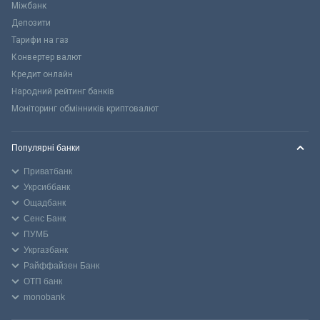
Міжбанк
Депозити
Тарифи на газ
Конвертер валют
Кредит онлайн
Народний рейтинг банків
Моніторинг обмінників криптовалют
Популярні банки
Приватбанк
Укрсиббанк
Ощадбанк
Сенс Банк
ПУМБ
Укргазбанк
Райффайзен Банк
ОТП банк
monobank