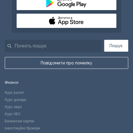
Доступно в
Пошук
Повідомити про помилку
Фінанси
Курс валют
Курс долара
Курс євро
Курс НБУ
Банківські картки
Інвестиційні брокери