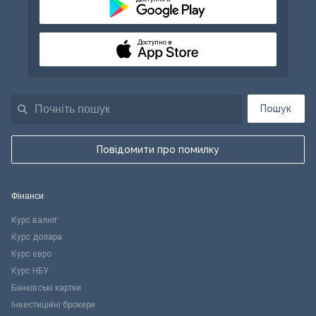
Доступно в
Пошук
Повідомити про помилку
Фінанси
Курс валют
Курс долара
Курс євро
Курс НБУ
Банківські картки
Інвестиційні брокери