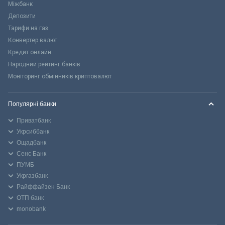
Міжбанк
Депозити
Тарифи на газ
Конвертер валют
Кредит онлайн
Народний рейтинг банків
Моніторинг обмінників криптовалют
Популярні банки
Приватбанк
Укрсиббанк
Ощадбанк
Сенс Банк
ПУМБ
Укргазбанк
Райффайзен Банк
ОТП банк
monobank