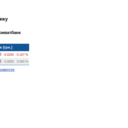
нку
Приватбанк
 (грн.)
0
-0.0200
-0.167 %
0
0.0000
0.000 %
онвертер