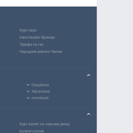
Курс євро
Інвестиційні брокери
Тарифи на газ
Народний рейтинг банків
Ощадбанк
Укргазбанк
monobank
Курс валют на чорному ринку
Купити злотий