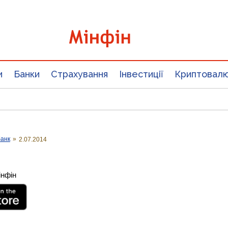
и
Банки
Страхування
Інвестиції
Криптовал
банк
»
2.07.2014
інфін