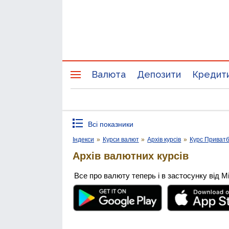
Валюта
Депозити
Кредит
Всі показники
Індекси
»
Курси валют
»
Архів курсів
»
Курс Приват
Архів валютних курсів
Все про валюту теперь і в застосунку від М