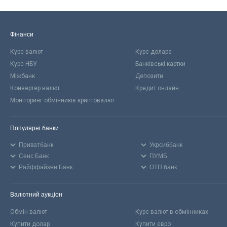
Фінанси
Курс валют
Курс долара
Курс НБУ
Банківські картки
Міжбанк
Депозити
Конвертер валют
Кредит онлайн
Моніторинг обмінників криптовалют
Популярні банки
Приватбанк
Укрсиббанк
Сенс Банк
ПУМБ
Райффайзен Банк
ОТП банк
Валютний аукціон
Обмін валют
Курс валют в обмінниках
Купити долар
Купити євро