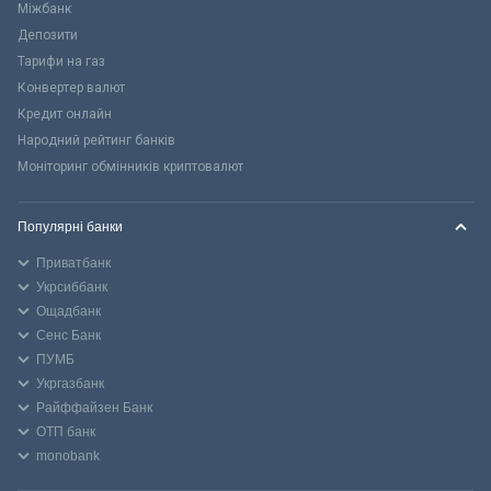
Міжбанк
Депозити
Тарифи на газ
Конвертер валют
Кредит онлайн
Народний рейтинг банків
Моніторинг обмінників криптовалют
Популярні банки
Приватбанк
Укрсиббанк
Ощадбанк
Сенс Банк
ПУМБ
Укргазбанк
Райффайзен Банк
ОТП банк
monobank