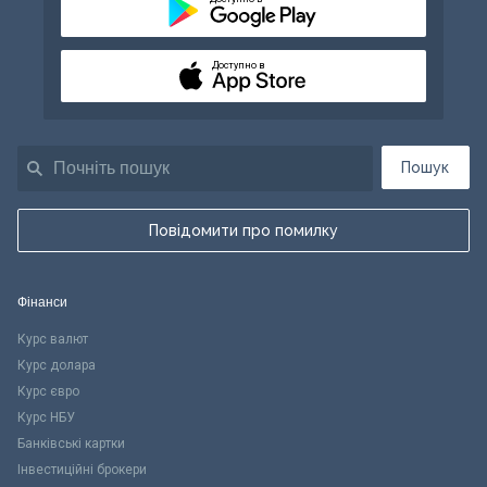
Доступно в
Пошук
Повідомити про помилку
Фінанси
Курс валют
Курс долара
Курс євро
Курс НБУ
Банківські картки
Інвестиційні брокери