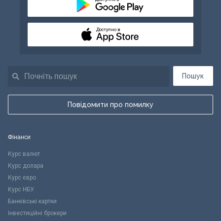
Доступно в
Пошук
Повідомити про помилку
Фінанси
Курс валют
Курс долара
Курс євро
Курс НБУ
Банківські картки
Інвестиційні брокери