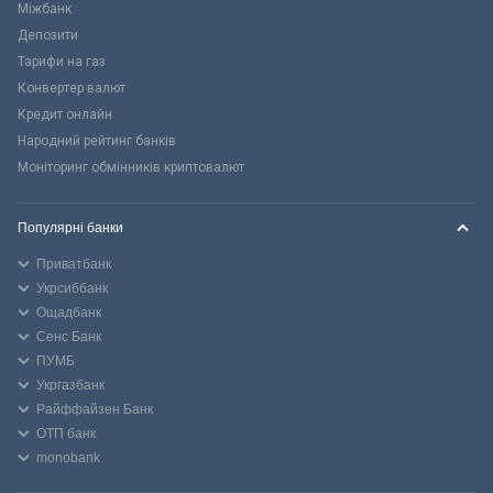
Міжбанк
Депозити
Тарифи на газ
Конвертер валют
Кредит онлайн
Народний рейтинг банків
Моніторинг обмінників криптовалют
Популярні банки
Приватбанк
Укрсиббанк
Ощадбанк
Сенс Банк
ПУМБ
Укргазбанк
Райффайзен Банк
ОТП банк
monobank