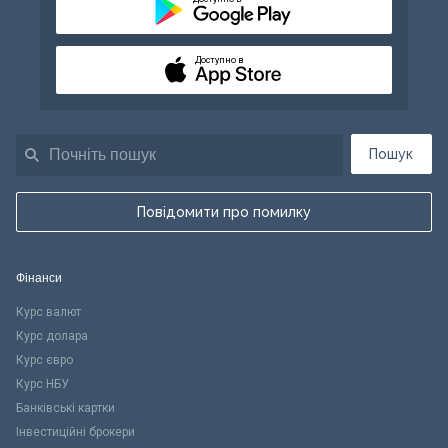
Доступно в
Пошук
Повідомити про помилку
Фінанси
Курс валют
Курс долара
Курс євро
Курс НБУ
Банківські картки
Інвестиційні брокери