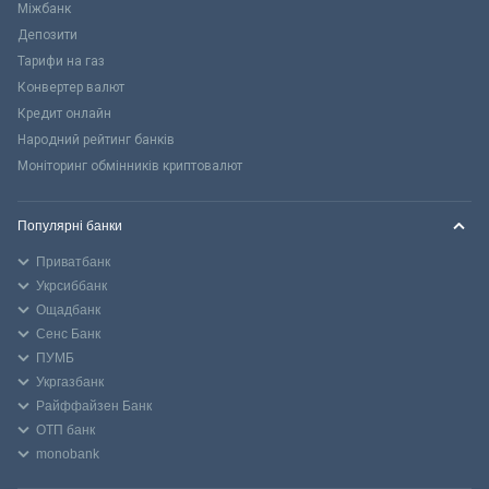
Міжбанк
Депозити
Тарифи на газ
Конвертер валют
Кредит онлайн
Народний рейтинг банків
Моніторинг обмінників криптовалют
Популярні банки
Приватбанк
Укрсиббанк
Ощадбанк
Сенс Банк
ПУМБ
Укргазбанк
Райффайзен Банк
ОТП банк
monobank