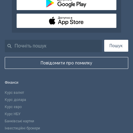
Доступно в
Пошук
Повідомити про помилку
Фінанси
Курс валют
Курс долара
Курс євро
Курс НБУ
Банківські картки
Інвестиційні брокери