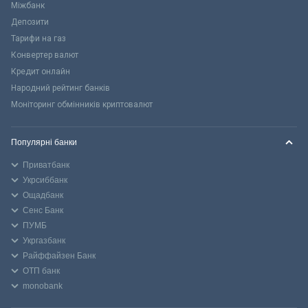
Міжбанк
Депозити
Тарифи на газ
Конвертер валют
Кредит онлайн
Народний рейтинг банків
Моніторинг обмінників криптовалют
Популярні банки
Приватбанк
Укрсиббанк
Ощадбанк
Сенс Банк
ПУМБ
Укргазбанк
Райффайзен Банк
ОТП банк
monobank