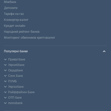
Міжбанк
Депозити
Тарифи на газ
Конвертер валют
Кредит онлайн
Народний рейтинг банків
Моніторинг обмінників криптовалют
Популярні банки
Приватбанк
Укрсиббанк
Ощадбанк
Сенс Банк
ПУМБ
Укргазбанк
Райффайзен Банк
ОТП банк
monobank