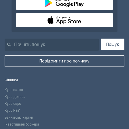
Доступно в
Пошук
Повідомити про помилку
Фінанси
Курс валют
Курс долара
Курс євро
Курс НБУ
Банківські картки
Інвестиційні брокери