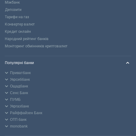
Міжбанк
Депозити
Тарифи на газ
Конвертер валют
Кредит онлайн
Народний рейтинг банків
Моніторинг обмінників криптовалют
Популярні банки
Приватбанк
Укрсиббанк
Ощадбанк
Сенс Банк
ПУМБ
Укргазбанк
Райффайзен Банк
ОТП банк
monobank