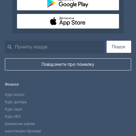
Доступно в
Пошук
Повідомити про помилку
Фінанси
Курс валют
Курс долара
Курс євро
Курс НБУ
Банківські картки
Інвестиційні брокери