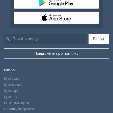
Доступно в
Пошук
Повідомити про помилку
Фінанси
Курс валют
Курс долара
Курс євро
Курс НБУ
Банківські картки
Інвестиційні брокери