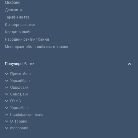
Міжбанк
Депозити
Тарифи на газ
Конвертер валют
Кредит онлайн
Народний рейтинг банків
Моніторинг обмінників криптовалют
Популярні банки
Приватбанк
Укрсиббанк
Ощадбанк
Сенс Банк
ПУМБ
Укргазбанк
Райффайзен Банк
ОТП банк
monobank