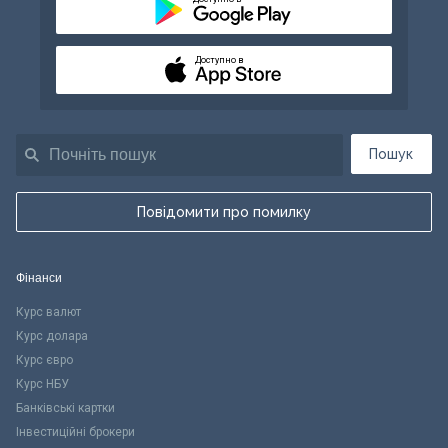
Доступно в
Пошук
Повідомити про помилку
Фінанси
Курс валют
Курс долара
Курс євро
Курс НБУ
Банківські картки
Інвестиційні брокери