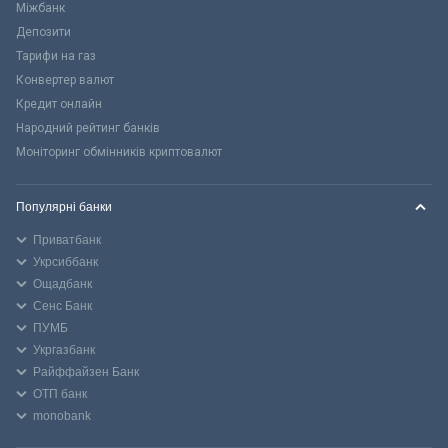
Міжбанк
Депозити
Тарифи на газ
Конвертер валют
Кредит онлайн
Народний рейтинг банків
Моніторинг обмінників криптовалют
Популярні банки
Приватбанк
Укрсиббанк
Ощадбанк
Сенс Банк
ПУМБ
Укргазбанк
Райффайзен Банк
ОТП банк
monobank