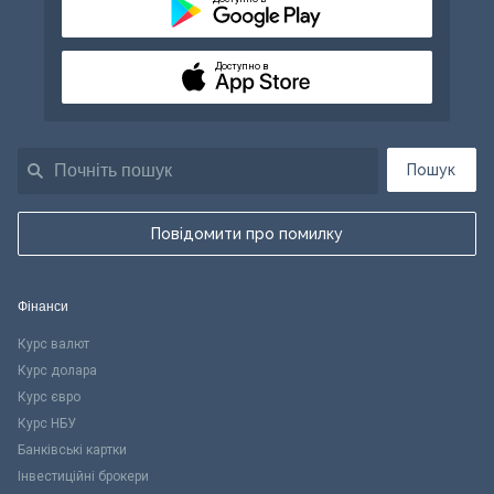
Доступно в
Пошук
Повідомити про помилку
Фінанси
Курс валют
Курс долара
Курс євро
Курс НБУ
Банківські картки
Інвестиційні брокери