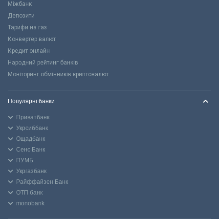
Міжбанк
Депозити
Тарифи на газ
Конвертер валют
Кредит онлайн
Народний рейтинг банків
Моніторинг обмінників криптовалют
Популярні банки
Приватбанк
Укрсиббанк
Ощадбанк
Сенс Банк
ПУМБ
Укргазбанк
Райффайзен Банк
ОТП банк
monobank