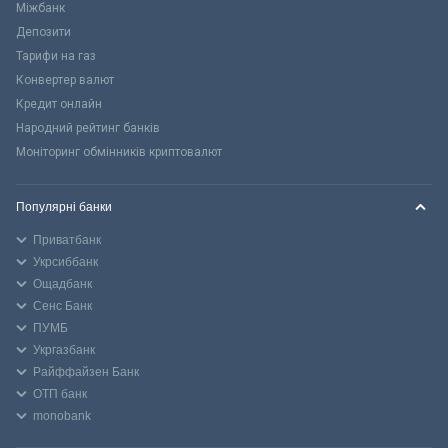
Міжбанк
Депозити
Тарифи на газ
Конвертер валют
Кредит онлайн
Народний рейтинг банків
Моніторинг обмінників криптовалют
Популярні банки
Приватбанк
Укрсиббанк
Ощадбанк
Сенс Банк
ПУМБ
Укргазбанк
Райффайзен Банк
ОТП банк
monobank