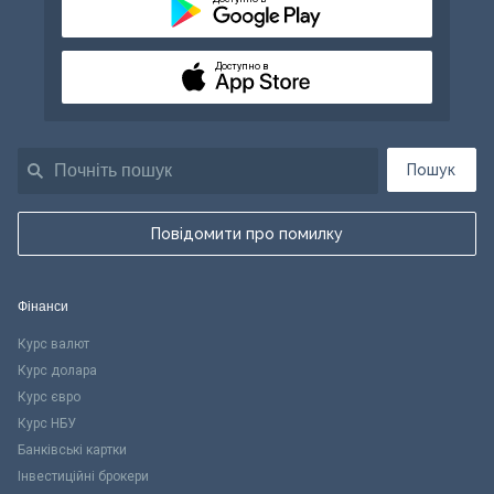
Доступно в
Пошук
Повідомити про помилку
Фінанси
Курс валют
Курс долара
Курс євро
Курс НБУ
Банківські картки
Інвестиційні брокери