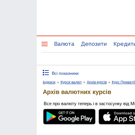
Валюта
Депозити
Кредит
Всі показники
Індекси
»
Курси валют
»
Архів курсів
»
Курс Приват
Архів валютних курсів
Все про валюту теперь і в застосунку від М