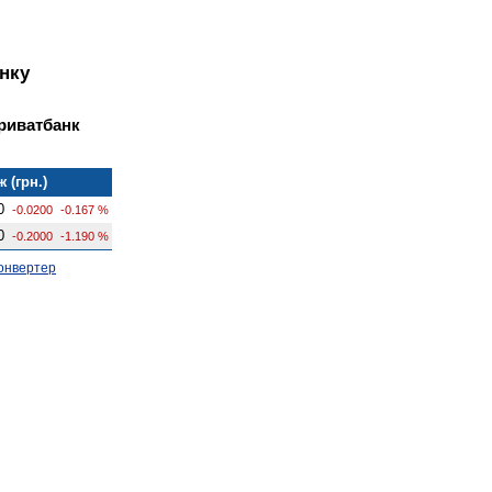
нку
Приватбанк
 (грн.)
0
-0.0200
-0.167 %
0
-0.2000
-1.190 %
онвертер