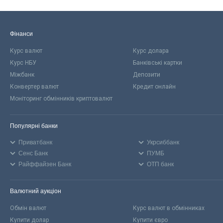
Фінанси
Курс валют
Курс долара
Курс НБУ
Банківські картки
Міжбанк
Депозити
Конвертер валют
Кредит онлайн
Моніторинг обмінників криптовалют
Популярні банки
Приватбанк
Укрсиббанк
Сенс Банк
ПУМБ
Райффайзен Банк
ОТП банк
Валютний аукціон
Обмін валют
Курс валют в обмінниках
Купити долар
Купити євро