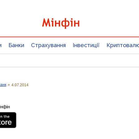
и
Банки
Страхування
Інвестиції
Криптовал
банк
»
4.07.2014
інфін