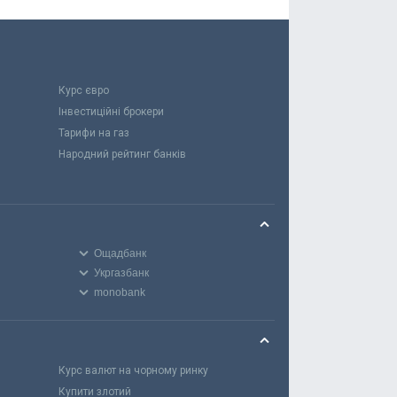
Курс євро
Інвестиційні брокери
Тарифи на газ
Народний рейтинг банків
Ощадбанк
Укргазбанк
monobank
Курс валют на чорному ринку
Купити злотий