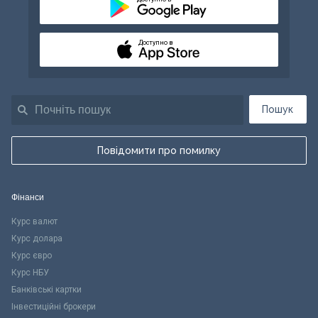
Доступно в
Пошук
Повідомити про помилку
Фінанси
Курс валют
Курс долара
Курс євро
Курс НБУ
Банківські картки
Інвестиційні брокери