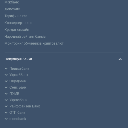
Міжбанк
Депозити
Тарифи на газ
Конвертер валют
Кредит онлайн
Народний рейтинг банків
Моніторинг обмінників криптовалют
Популярні банки
Приватбанк
Укрсиббанк
Ощадбанк
Сенс Банк
ПУМБ
Укргазбанк
Райффайзен Банк
ОТП банк
monobank