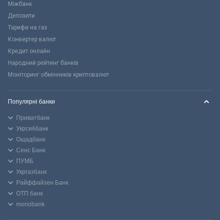
Міжбанк
Депозити
Тарифи на газ
Конвертер валют
Кредит онлайн
Народний рейтинг банків
Моніторинг обмінників криптовалют
Популярні банки
Приватбанк
Укрсиббанк
Ощадбанк
Сенс Банк
ПУМБ
Укргазбанк
Райффайзен Банк
ОТП банк
monobank