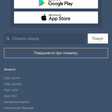
Доступно в
Пошук
Повідомити про помилку
Фінанси
Курс валют
Курс долара
Курс євро
Курс НБУ
Банківські картки
Інвестиційні брокери