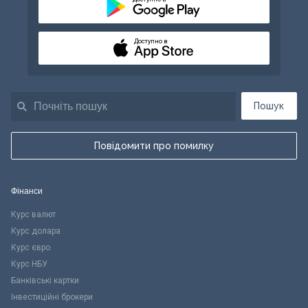
Доступно в
Пошук
Повідомити про помилку
Фінанси
Курс валют
Курс долара
Курс євро
Курс НБУ
Банківські картки
Інвестиційні брокери