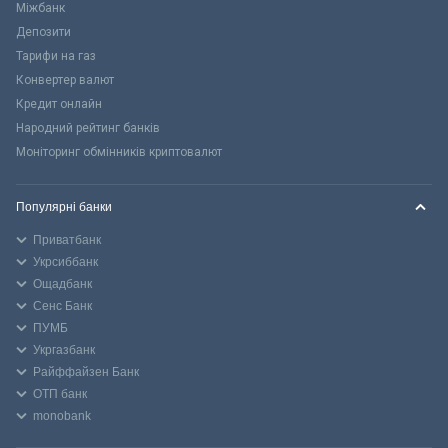
Міжбанк
Депозити
Тарифи на газ
Конвертер валют
Кредит онлайн
Народний рейтинг банків
Моніторинг обмінників криптовалют
Популярні банки
Приватбанк
Укрсиббанк
Ощадбанк
Сенс Банк
ПУМБ
Укргазбанк
Райффайзен Банк
ОТП банк
monobank