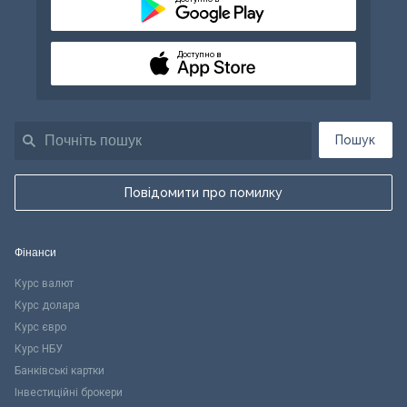
Доступно в
Пошук
Повідомити про помилку
Фінанси
Курс валют
Курс долара
Курс євро
Курс НБУ
Банківські картки
Інвестиційні брокери