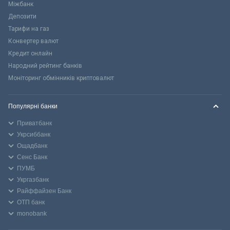
Міжбанк
Депозити
Тарифи на газ
Конвертер валют
Кредит онлайн
Народний рейтинг банків
Моніторинг обмінників криптовалют
Популярні банки
Приватбанк
Укрсиббанк
Ощадбанк
Сенс Банк
ПУМБ
Укргазбанк
Райффайзен Банк
ОТП банк
monobank