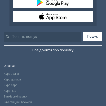
Доступно в
Пошук
Повідомити про помилку
Фінанси
Курс валют
Курс долара
Курс євро
Курс НБУ
Банківські картки
Інвестиційні брокери