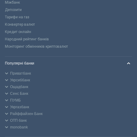
Міжбанк
Депозити
Тарифи на газ
Конвертер валют
Кредит онлайн
Народний рейтинг банків
Моніторинг обмінників криптовалют
Популярні банки
Приватбанк
Укрсиббанк
Ощадбанк
Сенс Банк
ПУМБ
Укргазбанк
Райффайзен Банк
ОТП банк
monobank