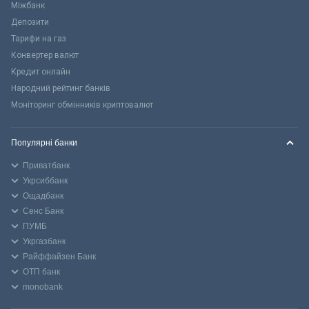
Міжбанк
Депозити
Тарифи на газ
Конвертер валют
Кредит онлайн
Народний рейтинг банків
Моніторинг обмінників криптовалют
Популярні банки
Приватбанк
Укрсиббанк
Ощадбанк
Сенс Банк
ПУМБ
Укргазбанк
Райффайзен Банк
ОТП банк
monobank