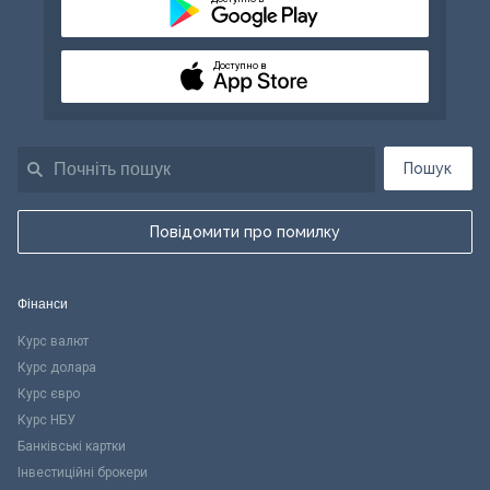
Доступно в
Пошук
Повідомити про помилку
Фінанси
Курс валют
Курс долара
Курс євро
Курс НБУ
Банківські картки
Інвестиційні брокери