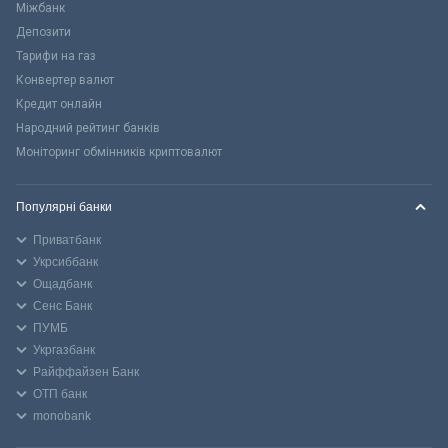
Міжбанк
Депозити
Тарифи на газ
Конвертер валют
Кредит онлайн
Народний рейтинг банків
Моніторинг обмінників криптовалют
Популярні банки
Приватбанк
Укрсиббанк
Ощадбанк
Сенс Банк
ПУМБ
Укргазбанк
Райффайзен Банк
ОТП банк
monobank