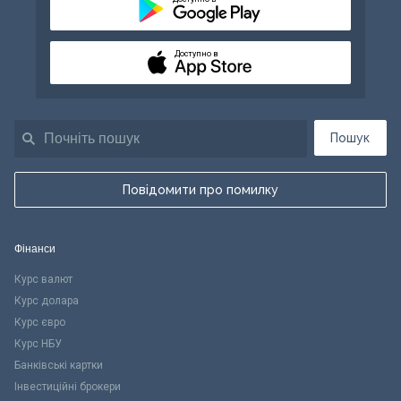
Доступно в
Пошук
Повідомити про помилку
Фінанси
Курс валют
Курс долара
Курс євро
Курс НБУ
Банківські картки
Інвестиційні брокери