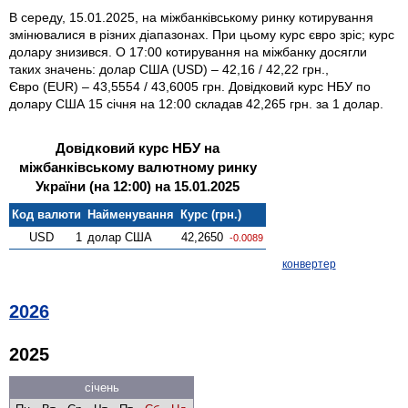
В середу, 15.01.2025, на міжбанківському ринку котирування
змінювалися в різних діапазонах. При цьому курс євро зріс; курс
долару знизився. О 17:00 котирування на міжбанку досягли
таких значень: долар США (USD) – 42,16 / 42,22 грн.,
Євро (EUR) – 43,5554 / 43,6005 грн. Довідковий курс НБУ по
долару США 15 січня на 12:00 складав 42,265 грн. за 1 долар.
Довідковий курс НБУ на
міжбанківському валютному ринку
України (на 12:00) на 15.01.2025
Код валюти
Найменування
Курс (грн.)
USD
1
долар США
42,2650
-0.0089
конвертер
2026
2025
січень