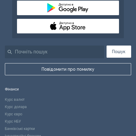
Доступно в
Доступно в
Пошук
Повідомити про помилку
Фінанси
Курс валют
Курс долара
Курс євро
Курс НБУ
Банківські картки
Інвестиційні брокери