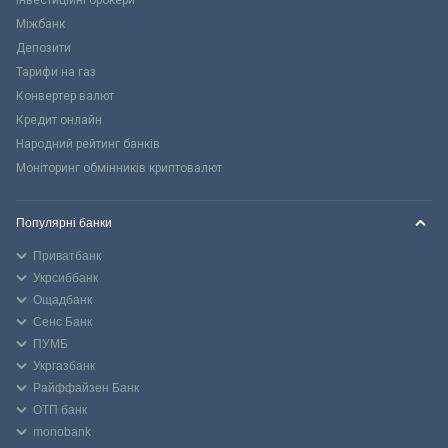
Міжбанк
Депозити
Тарифи на газ
Конвертер валют
Кредит онлайн
Народний рейтинг банків
Моніторинг обмінників криптовалют
Популярні банки
Приватбанк
Укрсиббанк
Ощадбанк
Сенс Банк
ПУМБ
Укргазбанк
Райффайзен Банк
ОТП банк
monobank