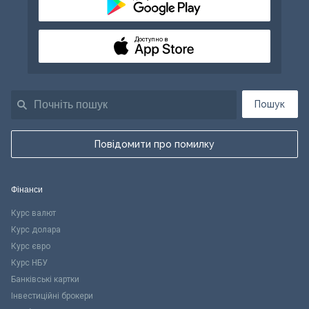
Доступно в
Пошук
Повідомити про помилку
Фінанси
Курс валют
Курс долара
Курс євро
Курс НБУ
Банківські картки
Інвестиційні брокери