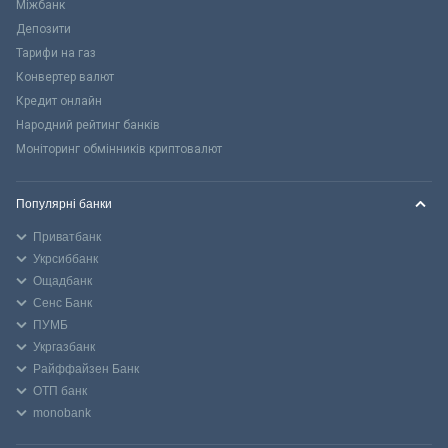
Міжбанк
Депозити
Тарифи на газ
Конвертер валют
Кредит онлайн
Народний рейтинг банків
Моніторинг обмінників криптовалют
Популярні банки
Приватбанк
Укрсиббанк
Ощадбанк
Сенс Банк
ПУМБ
Укргазбанк
Райффайзен Банк
ОТП банк
monobank