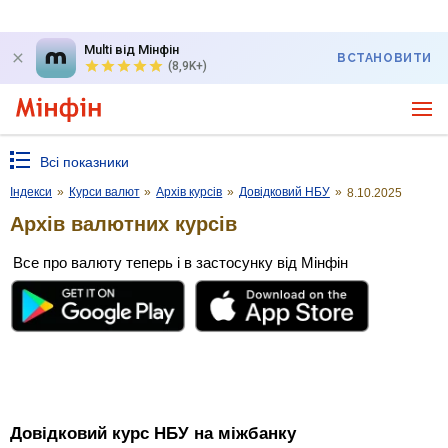
Multi від Мінфін
ВСТАНОВИТИ
(8,9K+)
Всі показники
Індекси
»
Курси валют
»
Архів курсів
»
Довідковий НБУ
»
8.10.2025
Архів валютних курсів
Все про валюту теперь і в застосунку від Мінфін
Довідковий курс НБУ на міжбанку