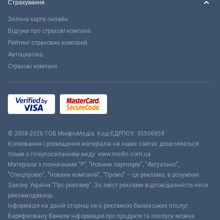
Страхування
Зелена карта онлайн
Відгуки про страхові компанії
Рейтинг страхових компаній
Автоцивілка
Страхові компанії
© 2008-2026 ТОВ МiнфiнМедiа. Код ЄДРПОУ: 35506859
Копіювання і розміщення матеріалів на інших сайтах дозволяється
тільки з гіперпосиланням виду: www.minfin.com.ua
Матеріали з позначками "Р", "Новини партнерів", "Актуально",
"Спецпроект", "Новини компаній", "Промо" – це реклама, в розумінні
Закону України "Про рекламу". За зміст реклами відповідальність несе
рекламодавець.
Інформація на даній сторінці не є рекламою банківських послуг.
Верифіковану банком інформацію про продукти та послуги можна