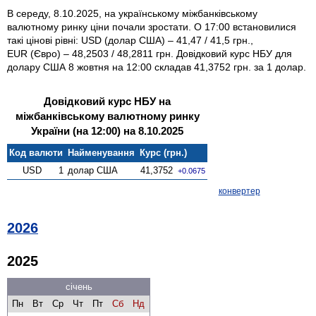
В середу, 8.10.2025, на українському міжбанківському
валютному ринку ціни почали зростати. О 17:00 встановилися
такі цінові рівні: USD (долар США) – 41,47 / 41,5 грн.,
EUR (Євро) – 48,2503 / 48,2811 грн. Довідковий курс НБУ для
долару США 8 жовтня на 12:00 складав 41,3752 грн. за 1 долар.
Довідковий курс НБУ на
міжбанківському валютному ринку
України (на 12:00) на 8.10.2025
Код валюти
Найменування
Курс (грн.)
USD
1
долар США
41,3752
+0.0675
конвертер
2026
2025
січень
Пн
Вт
Ср
Чт
Пт
Сб
Нд