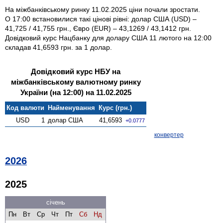
На міжбанківському ринку 11.02.2025 ціни почали зростати.
О 17:00 встановилися такі цінові рівні: долар США (USD) –
41,725 / 41,755 грн., Євро (EUR) – 43,1269 / 43,1412 грн.
Довідковий курс Нацбанку для долару США 11 лютого на 12:00
складав 41,6593 грн. за 1 долар.
Довідковий курс НБУ на
міжбанківському валютному ринку
України (на 12:00) на 11.02.2025
Код валюти
Найменування
Курс (грн.)
USD
1
долар США
41,6593
+0.0777
конвертер
2026
2025
січень
Пн
Вт
Ср
Чт
Пт
Сб
Нд