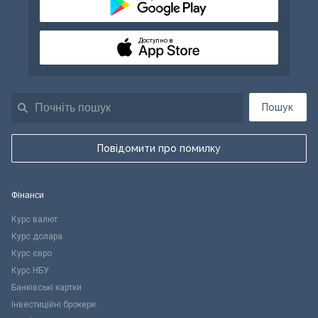
Доступно в
Пошук
Повідомити про помилку
Фінанси
Курс валют
Курс долара
Курс євро
Курс НБУ
Банківські картки
Інвестиційні брокери