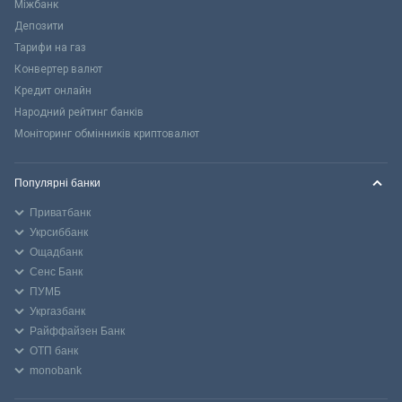
Міжбанк
Депозити
Тарифи на газ
Конвертер валют
Кредит онлайн
Народний рейтинг банків
Моніторинг обмінників криптовалют
Популярні банки
Приватбанк
Укрсиббанк
Ощадбанк
Сенс Банк
ПУМБ
Укргазбанк
Райффайзен Банк
ОТП банк
monobank