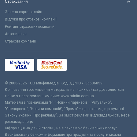
Страхування
Зелена карта онлайн
Відгуки про страхові компанії
Рейтинг страхових компаній
Автоцивілка
Страхові компанії
© 2008-2026 ТОВ МiнфiнМедiа. Код ЄДРПОУ: 35506859
Копіювання і розміщення матеріалів на інших сайтах дозволяється
тільки з гіперпосиланням виду: www.minfin.com.ua
Матеріали з позначками "Р", "Новини партнерів", "Актуально",
"Спецпроект", "Новини компаній", "Промо" – це реклама, в розумінні
Закону України "Про рекламу". За зміст реклами відповідальність несе
рекламодавець.
Інформація на даній сторінці не є рекламою банківських послуг.
Верифіковану банком інформацію про продукти та послуги можна