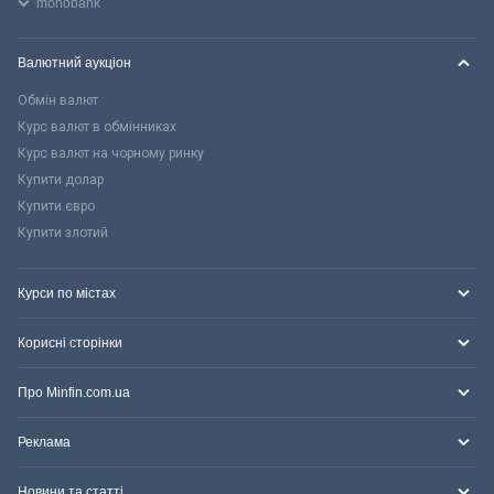
monobank
Валютний аукціон
Обмін валют
Курс валют в обмінниках
Курс валют на чорному ринку
Купити долар
Купити євро
Купити злотий
Курси по містах
Корисні сторінки
Про Minfin.com.ua
Реклама
Новини та статті