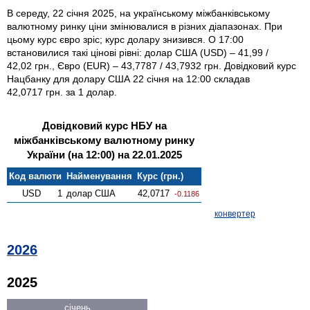
В середу, 22 січня 2025, на українському міжбанківському
валютному ринку ціни змінювалися в різних діапазонах. При
цьому курс євро зріс; курс долару знизився. О 17:00
встановилися такі цінові рівні: долар США (USD) – 41,99 /
42,02 грн., Євро (EUR) – 43,7787 / 43,7932 грн. Довідковий курс
Нацбанку для долару США 22 січня на 12:00 складав
42,0717 грн. за 1 долар.
Довідковий курс НБУ на
міжбанківському валютному ринку
України (на 12:00) на 22.01.2025
Код валюти
Найменування
Курс (грн.)
USD
1
долар США
42,0717
-0.1186
конвертер
2026
2025
січень