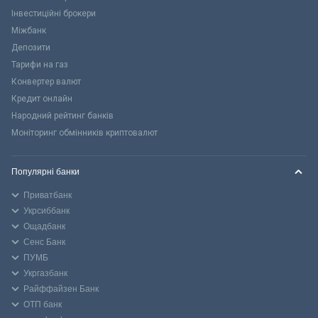
Інвестиційні брокери
Міжбанк
Депозити
Тарифи на газ
Конвертер валют
Кредит онлайн
Народний рейтинг банків
Моніторинг обмінників криптовалют
Популярні банки
Приватбанк
Укрсиббанк
Ощадбанк
Сенс Банк
ПУМБ
Укргазбанк
Райффайзен Банк
ОТП банк