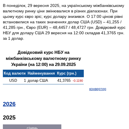
В понеділок, 29 вересня 2025, на українському міжбанківському
валютному ринку ціни змінювалися в різних діапазонах. При
цьому курс євро зріс; курс долару знизився. О 17:00 цінові рівні
встановилися на таких значеннях долар США (USD) – 41,255 /
41,285 грн., Євро (EUR) – 48,4457 / 48,4727 грн. Довідковий курс
НБУ для долару США 29 вересня на 12:00 складав 41,3765 грн.
за 1 долар.
Довідковий курс НБУ на
міжбанківському валютному ринку
України (на 12:00) на 29.09.2025
Код валюти
Найменування
Курс (грн.)
USD
1
долар США
41,3765
-0.1190
конвертер
2026
2025
січень