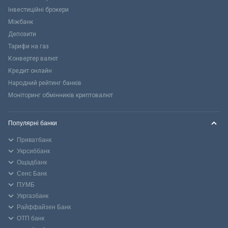
Інвестиційні брокери
Міжбанк
Депозити
Тарифи на газ
Конвертер валют
Кредит онлайн
Народний рейтинг банків
Моніторинг обмінників криптовалют
Популярні банки
Приватбанк
Укрсиббанк
Ощадбанк
Сенс Банк
ПУМБ
Укргазбанк
Райффайзен Банк
ОТП банк