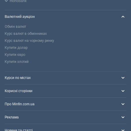
monobank
Валютний аукціон
Обмін валют
Курс валют в обмінниках
Курс валют на чорному ринку
Купити долар
Купити євро
Купити злотий
Курси по містах
Корисні сторінки
Про Minfin.com.ua
Реклама
Новини та статті