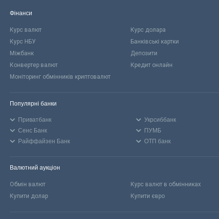
Фінанси
Курс валют
Курс долара
Курс НБУ
Банківські картки
Міжбанк
Депозити
Конвертер валют
Кредит онлайн
Моніторинг обмінників криптовалют
Популярні банки
Приватбанк
Укрсиббанк
Сенс Банк
ПУМБ
Райффайзен Банк
ОТП банк
Валютний аукціон
Обмін валют
Курс валют в обмінниках
Купити долар
Купити євро