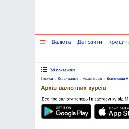
Валюта
Депозити
Кредит
Всі показники
Індекси
»
Курси валют
»
Архів курсів
»
Довідковий 
Архів валютних курсів
Все про валюту теперь і в застосунку від М