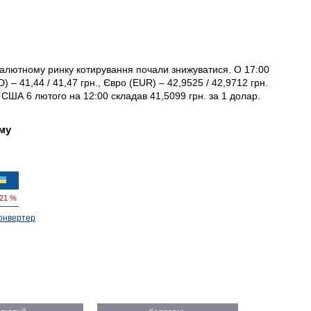
 валютному ринку котирування почали знижуватися. О 17:00
) – 41,44 / 41,47 грн., Євро (EUR) – 42,9525 / 42,9712 грн.
США 6 лютого на 12:00 складав 41,5099 грн. за 1 долар.
му
421 %
онвертер