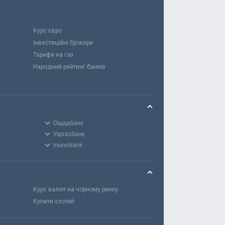
Курс євро
Інвестиційні брокери
Тарифи на газ
Народний рейтинг банків
Ощадбанк
Укргазбанк
monobank
Курс валют на чорному ринку
Купити злотий