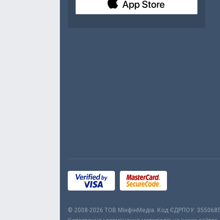
© 2008-2026 ТОВ МiнфiнМедiа. Код ЄДРПОУ: 355068