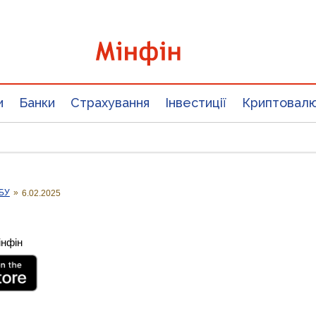
и
Банки
Страхування
Інвестиції
Криптовал
НБУ
»
6.02.2025
інфін