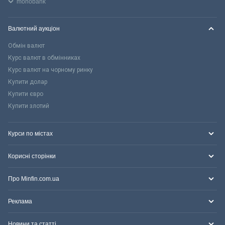
monobank
Валютний аукціон
Обмін валют
Курс валют в обмінниках
Курс валют на чорному ринку
Купити долар
Купити євро
Купити злотий
Курси по містах
Корисні сторінки
Про Minfin.com.ua
Реклама
Новини та статті