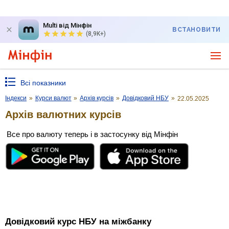
Multi від Мінфін
ВСТАНОВИТИ
(8,9K+)
Всі показники
Індекси
»
Курси валют
»
Архів курсів
»
Довідковий НБУ
»
22.05.2025
Архів валютних курсів
Все про валюту теперь і в застосунку від Мінфін
Довідковий курс НБУ на міжбанку