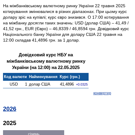
На міжбанківському валютному ринку України 22 травня 2025
котирування змінювалися в різних діапазонах. При цьому курс
долару зріс на купівлі; курс євро знизився. О 17:00 котирування
на міжбанку досягли таких значень: USD (долар США) – 41,49 /
41,52 грн., EUR (Євро) – 46,8339 / 46,8594 грн. Довідковий курс
Національного банку України для долару США 22 травня на
12:00 складав 41,4896 грн. за 1 долар.
Довідковий курс НБУ на
міжбанківському валютному ринку
України (на 12:00) на 22.05.2025
Код валюти
Найменування
Курс (грн.)
USD
1
долар США
41,4896
+0.0325
конвертер
2026
2025
січень