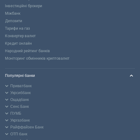
Інвестиційні брокери
Міжбанк
Депозити
Тарифи на газ
Конвертер валют
Кредит онлайн
Народний рейтинг банків
Моніторинг обмінників криптовалют
Популярні банки
Приватбанк
Укрсиббанк
Ощадбанк
Сенс Банк
ПУМБ
Укргазбанк
Райффайзен Банк
ОТП банк