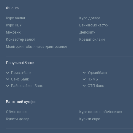
Фінанси
Курс валют
Курс долара
Курс НБУ
Банківські картки
Міжбанк
Депозити
Конвертер валют
Кредит онлайн
Моніторинг обмінників криптовалют
Популярні банки
Приватбанк
Укрсиббанк
Сенс Банк
ПУМБ
Райффайзен Банк
ОТП банк
Валютний аукціон
Обмін валют
Курс валют в обмінниках
Купити долар
Купити євро