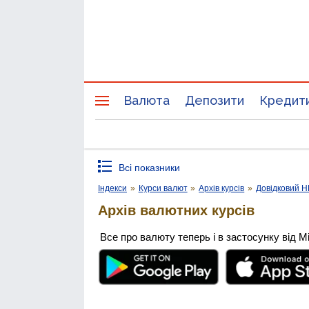
Валюта
Депозити
Кредит
Всі показники
Індекси
»
Курси валют
»
Архів курсів
»
Довідковий 
Архів валютних курсів
Все про валюту теперь і в застосунку від М