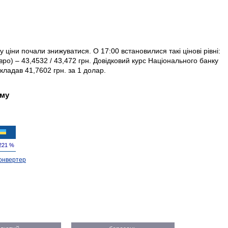
у ціни почали знижуватися. О 17:00 встановилися такі цінові рівні:
вро) – 43,4532 / 43,472 грн. Довідковий курс Національного банку
ладав 41,7602 грн. за 1 долар.
ому
221 %
онвертер