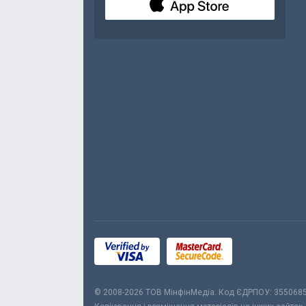
© 2008-2026 ТОВ МiнфiнМедiа. Код ЄДРПОУ: 355068