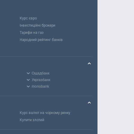
Курс євро
Інвестиційні брокери
Тарифи на газ
Народний рейтинг банків
Ощадбанк
Укргазбанк
monobank
Курс валют на чорному ринку
Купити злотий