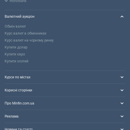
monobank
Валютний аукціон
Обмін валют
Курс валют в обмінниках
Курс валют на чорному ринку
Купити долар
Купити євро
Купити злотий
Курси по містах
Корисні сторінки
Про Minfin.com.ua
Реклама
Новини та статті