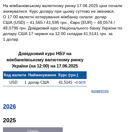
На міжбанківському валютному ринку 17.06.2025 ціни почали
знижуватися. Курс долару при цьому суттєво не змінився.
О 17:00 валютні котирування міжбанку склали: долар
США (USD) – 41,565 / 41,595 грн., Євро (EUR) – 48,0574 /
48,0796 грн. Довідковий курс Національного банку України по
долару США 17 червня на 12:00 складав 41,5141 грн. за
1 долар.
Довідковий курс НБУ на
міжбанківському валютному ринку
України (на 12:00) на 17.06.2025
Код валюти
Найменування
Курс (грн.)
USD
1
долар США
41,5141
+0.0075
конвертер
2026
2025
січень