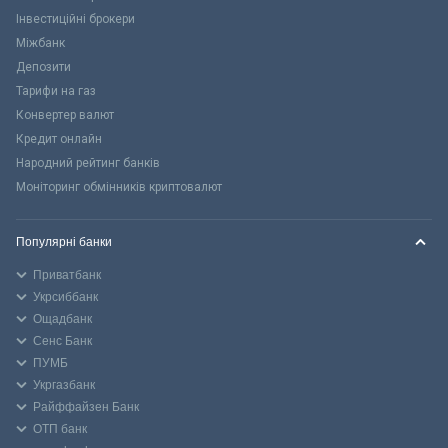
Інвестиційні брокери
Міжбанк
Депозити
Тарифи на газ
Конвертер валют
Кредит онлайн
Народний рейтинг банків
Моніторинг обмінників криптовалют
Популярні банки
Приватбанк
Укрсиббанк
Ощадбанк
Сенс Банк
ПУМБ
Укргазбанк
Райффайзен Банк
ОТП банк