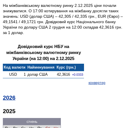
На міжбанківському валютному ринку 2.12.2025 ціни почали
знижуватися. О 17:00 котирування на міжбанку досягли таких
значень: USD (долар США) – 42,305 / 42,335 грн., EUR (Євро) –
49,1541 / 49,1721 грн. Довідковий курс Національного банку
України по долару США 2 грудня на 12:00 складав 42,3616 грн.
за 1 долар.
Довідковий курс НБУ на
міжбанківському валютному ринку
України (на 12:00) на 2.12.2025
Код валюти
Найменування
Курс (грн.)
USD
1
долар США
42,3616
+0.0333
конвертер
2026
2025
січень