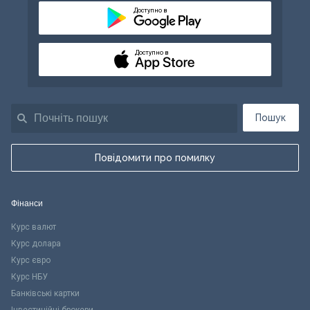
Доступно в
Доступно в
Пошук
Повідомити про помилку
Фінанси
Курс валют
Курс долара
Курс євро
Курс НБУ
Банківські картки
Інвестиційні брокери