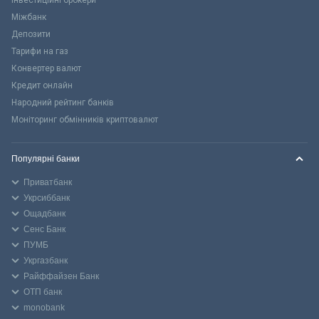
Міжбанк
Депозити
Тарифи на газ
Конвертер валют
Кредит онлайн
Народний рейтинг банків
Моніторинг обмінників криптовалют
Популярні банки
Приватбанк
Укрсиббанк
Ощадбанк
Сенс Банк
ПУМБ
Укргазбанк
Райффайзен Банк
ОТП банк
monobank