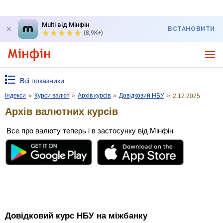
Multi від Мінфін
ВСТАНОВИТИ
(8,9K+)
Всі показники
Індекси
»
Курси валют
»
Архів курсів
»
Довідковий НБУ
»
2.12.2025
Архів валютних курсів
Все про валюту теперь і в застосунку від Мінфін
Довідковий курс НБУ на міжбанку