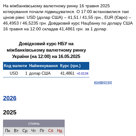
На міжбанківському валютному ринку 16 травня 2025
котирування почали підвищуватися. О 17:00 встановилися такі
цінові рівні: USD (долар США) – 41,51 / 41,55 грн., EUR (Євро) –
46,4953 / 46,5235 грн. Довідковий курс Нацбанку по долару США
16 травня на 12:00 складав 41,4861 грн. за 1 долар.
Довідковий курс НБУ на
міжбанківському валютному ринку
України (на 12:00) на 16.05.2025
Код валюти
Найменування
Курс (грн.)
USD
1
долар США
41,4861
+0.0134
конвертер
2026
2025
січень
Пн
Вт
Ср
Чт
Пт
Сб
Нд