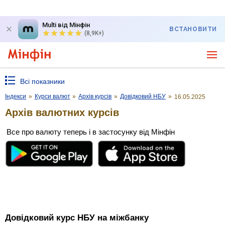
Multi від Мінфін
ВСТАНОВИТИ
(8,9K+)
Всі показники
Індекси
»
Курси валют
»
Архів курсів
»
Довідковий НБУ
»
16.05.2025
Архів валютних курсів
Все про валюту теперь і в застосунку від Мінфін
Довідковий курс НБУ на міжбанку