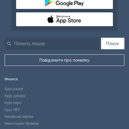
Доступно в
Пошук
Повідомити про помилку
Фінанси
Курс валют
Курс долара
Курс євро
Курс НБУ
Банківські картки
Інвестиційні брокери