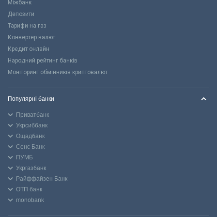
Міжбанк
Депозити
Тарифи на газ
Конвертер валют
Кредит онлайн
Народний рейтинг банків
Моніторинг обмінників криптовалют
Популярні банки
Приватбанк
Укрсиббанк
Ощадбанк
Сенс Банк
ПУМБ
Укргазбанк
Райффайзен Банк
ОТП банк
monobank