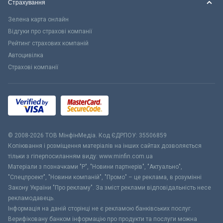
Страхування
Зелена карта онлайн
Відгуки про страхові компанії
Рейтинг страхових компаній
Автоцивілка
Страхові компанії
© 2008-2026 ТОВ МiнфiнМедiа. Код ЄДРПОУ: 35506859
Копіювання і розміщення матеріалів на інших сайтах дозволяється
тільки з гіперпосиланням виду: www.minfin.com.ua
Матеріали з позначками "Р", "Новини партнерів", "Актуально",
"Спецпроект", "Новини компаній", "Промо" – це реклама, в розумінні
Закону України "Про рекламу". За зміст реклами відповідальність несе
рекламодавець.
Інформація на даній сторінці не є рекламою банківських послуг.
Верифіковану банком інформацію про продукти та послуги можна