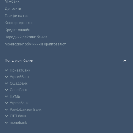
Міжбанк
Депозити
Тарифи на газ
Конвертер валют
Кредит онлайн
Народний рейтинг банків
Моніторинг обмінників криптовалют
Популярні банки
Приватбанк
Укрсиббанк
Ощадбанк
Сенс Банк
ПУМБ
Укргазбанк
Райффайзен Банк
ОТП банк
monobank