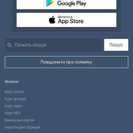
Доступно в
Пошук
Повідомити про помилку
Фінанси
Курс валют
Курс долара
Курс євро
Курс НБУ
Банківські картки
Інвестиційні брокери