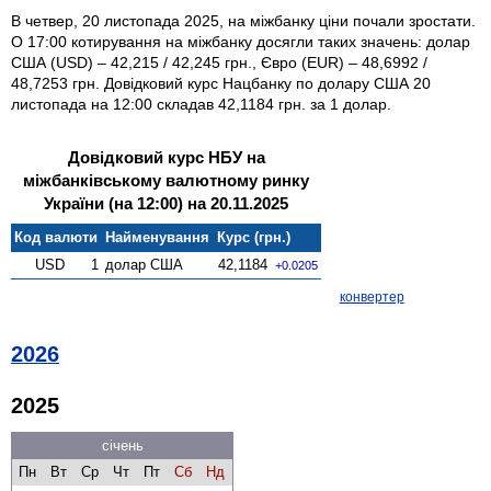
В четвер, 20 листопада 2025, на міжбанку ціни почали зростати.
О 17:00 котирування на міжбанку досягли таких значень: долар
США (USD) – 42,215 / 42,245 грн., Євро (EUR) – 48,6992 /
48,7253 грн. Довідковий курс Нацбанку по долару США 20
листопада на 12:00 складав 42,1184 грн. за 1 долар.
Довідковий курс НБУ на
міжбанківському валютному ринку
України (на 12:00) на 20.11.2025
Код валюти
Найменування
Курс (грн.)
USD
1
долар США
42,1184
+0.0205
конвертер
2026
2025
січень
Пн
Вт
Ср
Чт
Пт
Сб
Нд