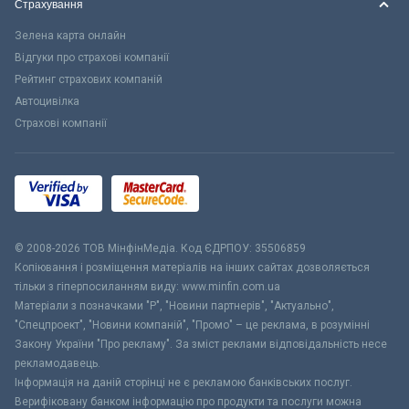
Страхування
Зелена карта онлайн
Відгуки про страхові компанії
Рейтинг страхових компаній
Автоцивілка
Страхові компанії
© 2008-2026 ТОВ МiнфiнМедiа. Код ЄДРПОУ: 35506859
Копіювання і розміщення матеріалів на інших сайтах дозволяється
тільки з гіперпосиланням виду: www.minfin.com.ua
Матеріали з позначками "Р", "Новини партнерів", "Актуально",
"Спецпроект", "Новини компаній", "Промо" – це реклама, в розумінні
Закону України "Про рекламу". За зміст реклами відповідальність несе
рекламодавець.
Інформація на даній сторінці не є рекламою банківських послуг.
Верифіковану банком інформацію про продукти та послуги можна