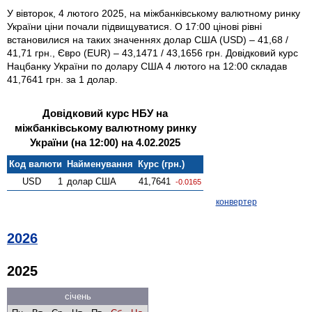
У вівторок, 4 лютого 2025, на міжбанківському валютному ринку
України ціни почали підвищуватися. О 17:00 цінові рівні
встановилися на таких значеннях долар США (USD) – 41,68 /
41,71 грн., Євро (EUR) – 43,1471 / 43,1656 грн. Довідковий курс
Нацбанку України по долару США 4 лютого на 12:00 складав
41,7641 грн. за 1 долар.
Довідковий курс НБУ на
міжбанківському валютному ринку
України (на 12:00) на 4.02.2025
Код валюти
Найменування
Курс (грн.)
USD
1
долар США
41,7641
-0.0165
конвертер
2026
2025
січень