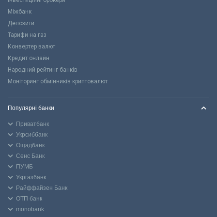
Міжбанк
Депозити
Тарифи на газ
Конвертер валют
Кредит онлайн
Народний рейтинг банків
Моніторинг обмінників криптовалют
Популярні банки
Приватбанк
Укрсиббанк
Ощадбанк
Сенс Банк
ПУМБ
Укргазбанк
Райффайзен Банк
ОТП банк
monobank