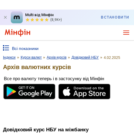
Multi від Мінфін
ВСТАНОВИТИ
(8,9K+)
Всі показники
Індекси
»
Курси валют
»
Архів курсів
»
Довідковий НБУ
»
4.02.2025
Архів валютних курсів
Все про валюту теперь і в застосунку від Мінфін
Довідковий курс НБУ на міжбанку