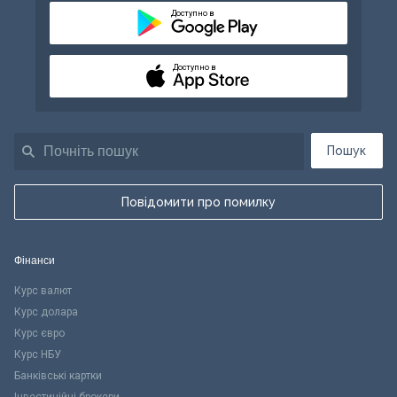
Доступно в
Доступно в
Пошук
Повідомити про помилку
Фінанси
Курс валют
Курс долара
Курс євро
Курс НБУ
Банківські картки
Інвестиційні брокери