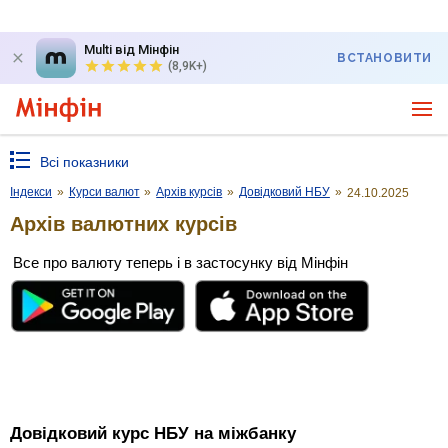
Multi від Мінфін
ВСТАНОВИТИ
(8,9K+)
Всі показники
Індекси
»
Курси валют
»
Архів курсів
»
Довідковий НБУ
»
24.10.2025
Архів валютних курсів
Все про валюту теперь і в застосунку від Мінфін
Довідковий курс НБУ на міжбанку