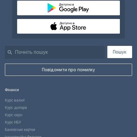
Доступно в
Доступно в
Пошук
Повідомити про помилку
Фінанси
Курс валют
Курс долара
Курс євро
Курс НБУ
Банківські картки
Інвестиційні брокери