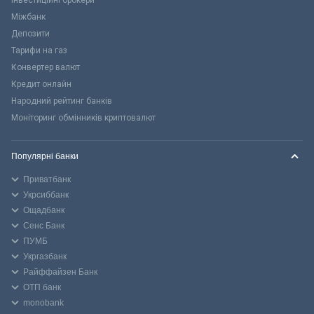
Міжбанк
Депозити
Тарифи на газ
Конвертер валют
Кредит онлайн
Народний рейтинг банків
Моніторинг обмінників криптовалют
Популярні банки
Приватбанк
Укрсиббанк
Ощадбанк
Сенс Банк
ПУМБ
Укргазбанк
Райффайзен Банк
ОТП банк
monobank