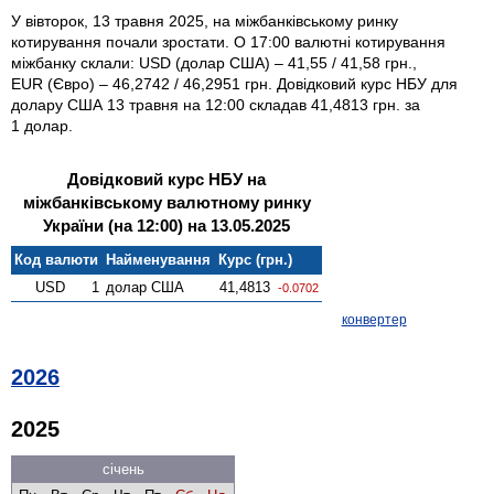
У вівторок, 13 травня 2025, на міжбанківському ринку
котирування почали зростати. О 17:00 валютні котирування
міжбанку склали: USD (долар США) – 41,55 / 41,58 грн.,
EUR (Євро) – 46,2742 / 46,2951 грн. Довідковий курс НБУ для
долару США 13 травня на 12:00 складав 41,4813 грн. за
1 долар.
Довідковий курс НБУ на
міжбанківському валютному ринку
України (на 12:00) на 13.05.2025
Код валюти
Найменування
Курс (грн.)
USD
1
долар США
41,4813
-0.0702
конвертер
2026
2025
січень