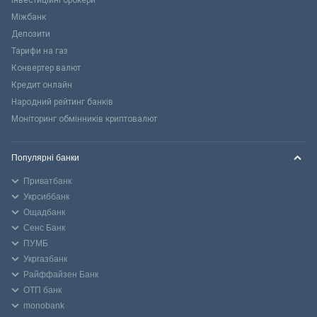
Міжбанк
Депозити
Тарифи на газ
Конвертер валют
Кредит онлайн
Народний рейтинг банків
Моніторинг обмінників криптовалют
Популярні банки
Приватбанк
Укрсиббанк
Ощадбанк
Сенс Банк
ПУМБ
Укргазбанк
Райффайзен Банк
ОТП банк
monobank