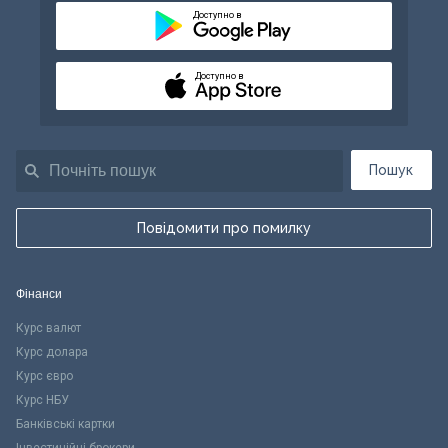
Доступно в
Доступно в
Пошук
Повідомити про помилку
Фінанси
Курс валют
Курс долара
Курс євро
Курс НБУ
Банківські картки
Інвестиційні брокери