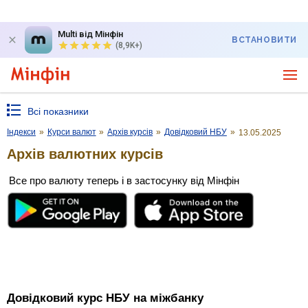
Multi від Мінфін
ВСТАНОВИТИ
(8,9K+)
Всі показники
Індекси
»
Курси валют
»
Архів курсів
»
Довідковий НБУ
»
13.05.2025
Архів валютних курсів
Все про валюту теперь і в застосунку від Мінфін
Довідковий курс НБУ на міжбанку