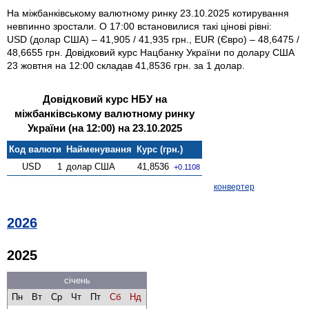
На міжбанківському валютному ринку 23.10.2025 котирування
невпинно зростали. О 17:00 встановилися такі цінові рівні:
USD (долар США) – 41,905 / 41,935 грн., EUR (Євро) – 48,6475 /
48,6655 грн. Довідковий курс Нацбанку України по долару США
23 жовтня на 12:00 складав 41,8536 грн. за 1 долар.
Довідковий курс НБУ на
міжбанківському валютному ринку
України (на 12:00) на 23.10.2025
Код валюти
Найменування
Курс (грн.)
USD
1
долар США
41,8536
+0.1108
конвертер
2026
2025
січень
Пн
Вт
Ср
Чт
Пт
Сб
Нд