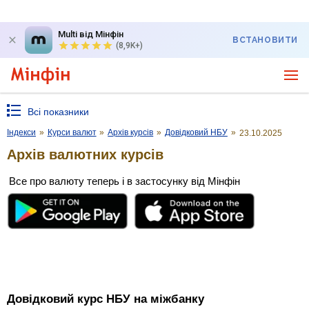
Multi від Мінфін
ВСТАНОВИТИ
(8,9K+)
Всі показники
Індекси
»
Курси валют
»
Архів курсів
»
Довідковий НБУ
»
23.10.2025
Архів валютних курсів
Все про валюту теперь і в застосунку від Мінфін
Довідковий курс НБУ на міжбанку