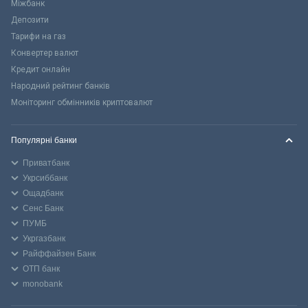
Міжбанк
Депозити
Тарифи на газ
Конвертер валют
Кредит онлайн
Народний рейтинг банків
Моніторинг обмінників криптовалют
Популярні банки
Приватбанк
Укрсиббанк
Ощадбанк
Сенс Банк
ПУМБ
Укргазбанк
Райффайзен Банк
ОТП банк
monobank