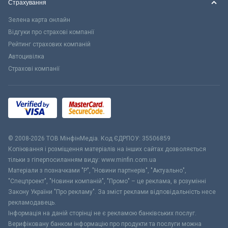
Страхування
Зелена карта онлайн
Відгуки про страхові компанії
Рейтинг страхових компаній
Автоцивілка
Страхові компанії
© 2008-2026 ТОВ МiнфiнМедiа. Код ЄДРПОУ: 35506859
Копіювання і розміщення матеріалів на інших сайтах дозволяється
тільки з гіперпосиланням виду: www.minfin.com.ua
Матеріали з позначками "Р", "Новини партнерів", "Актуально",
"Спецпроект", "Новини компаній", "Промо" – це реклама, в розумінні
Закону України "Про рекламу". За зміст реклами відповідальність несе
рекламодавець.
Інформація на даній сторінці не є рекламою банківських послуг.
Верифіковану банком інформацію про продукти та послуги можна