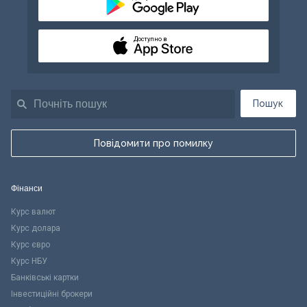
Доступно в
Пошук
Повідомити про помилку
Фінанси
Курс валют
Курс долара
Курс євро
Курс НБУ
Банківські картки
Інвестиційні брокери