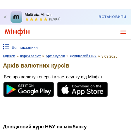
Multi від Мінфін
ВСТАНОВИТИ
(8,9K+)
Всі показники
Індекси
»
Курси валют
»
Архів курсів
»
Довідковий НБУ
»
3.09.2025
Архів валютних курсів
Все про валюту теперь і в застосунку від Мінфін
Довідковий курс НБУ на міжбанку