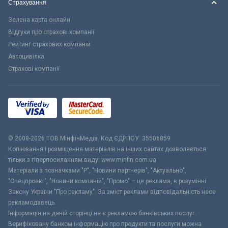
Страхування
Зелена карта онлайн
Відгуки про страхові компанії
Рейтинг страхових компаній
Автоцивілка
Страхові компанії
© 2008-2026 ТОВ МiнфiнМедiа. Код ЄДРПОУ: 35506859
Копіювання і розміщення матеріалів на інших сайтах дозволяється
тільки з гіперпосиланням виду: www.minfin.com.ua
Матеріали з позначками "Р", "Новини партнерів", "Актуально",
"Спецпроект", "Новини компаній", "Промо" – це реклама, в розумінні
Закону України "Про рекламу". За зміст реклами відповідальність несе
рекламодавець.
Інформація на даній сторінці не є рекламою банківських послуг.
Верифіковану банком інформацію про продукти та послуги можна