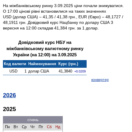
На міжбанківському ринку 3.09.2025 ціни почали знижуватися.
О 17:00 цінові рівні встановилися на таких значеннях
USD (долар США) – 41,35 / 41,38 грн., EUR (Євро) – 48,1727 /
48,1911 грн. Довідковий курс Нацбанку по долару США 3
вересня на 12:00 складав 41,384 грн. за 1 долар.
Довідковий курс НБУ на
міжбанківському валютному ринку
України (на 12:00) на 3.09.2025
Код валюти
Найменування
Курс (грн.)
USD
1
долар США
41,3840
+0.0209
конвертер
2026
2025
січень
Пн
Вт
Ср
Чт
Пт
Сб
Нд