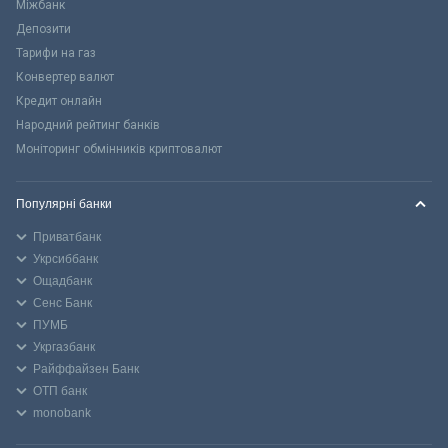
Міжбанк
Депозити
Тарифи на газ
Конвертер валют
Кредит онлайн
Народний рейтинг банків
Моніторинг обмінників криптовалют
Популярні банки
Приватбанк
Укрсиббанк
Ощадбанк
Сенс Банк
ПУМБ
Укргазбанк
Райффайзен Банк
ОТП банк
monobank