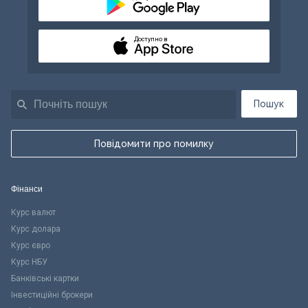
Доступно в
Пошук
Повідомити про помилку
Фінанси
Курс валют
Курс долара
Курс євро
Курс НБУ
Банківські картки
Інвестиційні брокери