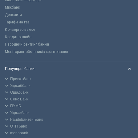
Міжбанк
Депозити
Тарифи на газ
Конвертер валют
Кредит онлайн
Народний рейтинг банків
Моніторинг обмінників криптовалют
Популярні банки
Приватбанк
Укрсиббанк
Ощадбанк
Сенс Банк
ПУМБ
Укргазбанк
Райффайзен Банк
ОТП банк
monobank