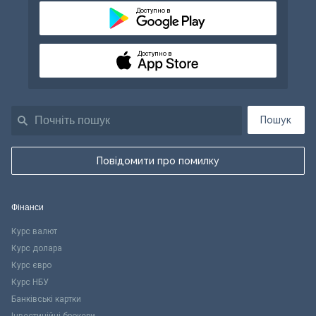
Доступно в
Доступно в
Пошук
Повідомити про помилку
Фінанси
Курс валют
Курс долара
Курс євро
Курс НБУ
Банківські картки
Інвестиційні брокери