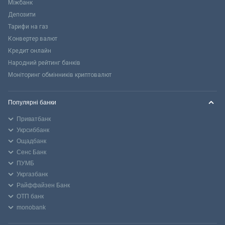
Міжбанк
Депозити
Тарифи на газ
Конвертер валют
Кредит онлайн
Народний рейтинг банків
Моніторинг обмінників криптовалют
Популярні банки
Приватбанк
Укрсиббанк
Ощадбанк
Сенс Банк
ПУМБ
Укргазбанк
Райффайзен Банк
ОТП банк
monobank