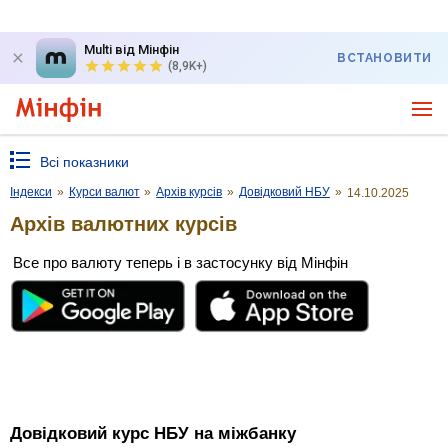
Multi від Мінфін
ВСТАНОВИТИ
(8,9K+)
Всі показники
Індекси
»
Курси валют
»
Архів курсів
»
Довідковий НБУ
»
14.10.2025
Архів валютних курсів
Все про валюту теперь і в застосунку від Мінфін
Довідковий курс НБУ на міжбанку