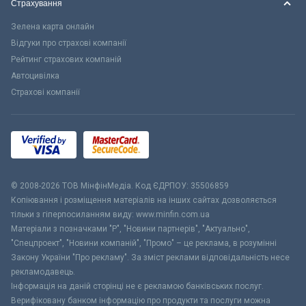
Страхування
Зелена карта онлайн
Відгуки про страхові компанії
Рейтинг страхових компаній
Автоцивілка
Страхові компанії
© 2008-2026 ТОВ МiнфiнМедiа. Код ЄДРПОУ: 35506859
Копіювання і розміщення матеріалів на інших сайтах дозволяється
тільки з гіперпосиланням виду: www.minfin.com.ua
Матеріали з позначками "Р", "Новини партнерів", "Актуально",
"Спецпроект", "Новини компаній", "Промо" – це реклама, в розумінні
Закону України "Про рекламу". За зміст реклами відповідальність несе
рекламодавець.
Інформація на даній сторінці не є рекламою банківських послуг.
Верифіковану банком інформацію про продукти та послуги можна