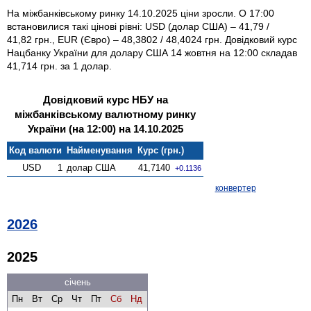
На міжбанківському ринку 14.10.2025 ціни зросли. О 17:00
встановилися такі цінові рівні: USD (долар США) – 41,79 /
41,82 грн., EUR (Євро) – 48,3802 / 48,4024 грн. Довідковий курс
Нацбанку України для долару США 14 жовтня на 12:00 складав
41,714 грн. за 1 долар.
Довідковий курс НБУ на
міжбанківському валютному ринку
України (на 12:00) на 14.10.2025
Код валюти
Найменування
Курс (грн.)
USD
1
долар США
41,7140
+0.1136
конвертер
2026
2025
січень
Пн
Вт
Ср
Чт
Пт
Сб
Нд