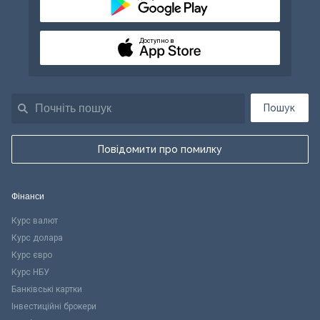
Доступно в
Пошук
Повідомити про помилку
Фінанси
Курс валют
Курс долара
Курс євро
Курс НБУ
Банківські картки
Інвестиційні брокери