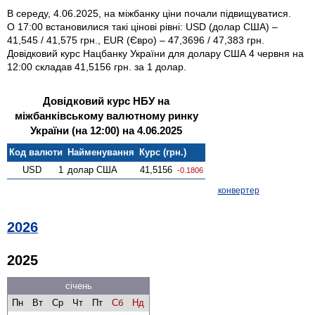
В середу, 4.06.2025, на міжбанку ціни почали підвищуватися.
О 17:00 встановилися такі цінові рівні: USD (долар США) –
41,545 / 41,575 грн., EUR (Євро) – 47,3696 / 47,383 грн.
Довідковий курс Нацбанку України для долару США 4 червня на
12:00 складав 41,5156 грн. за 1 долар.
Довідковий курс НБУ на
міжбанківському валютному ринку
України (на 12:00) на 4.06.2025
Код валюти
Найменування
Курс (грн.)
USD
1
долар США
41,5156
-0.1806
конвертер
2026
2025
січень
Пн
Вт
Ср
Чт
Пт
Сб
Нд