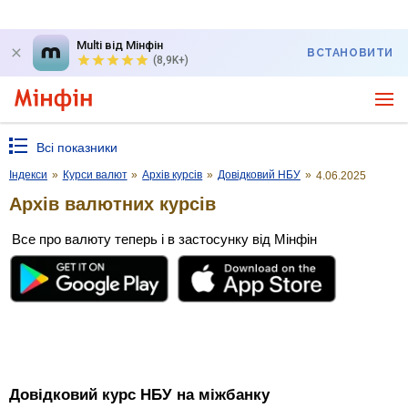
Multi від Мінфін
ВСТАНОВИТИ
(8,9K+)
Всі показники
Індекси
»
Курси валют
»
Архів курсів
»
Довідковий НБУ
»
4.06.2025
Архів валютних курсів
Все про валюту теперь і в застосунку від Мінфін
Довідковий курс НБУ на міжбанку