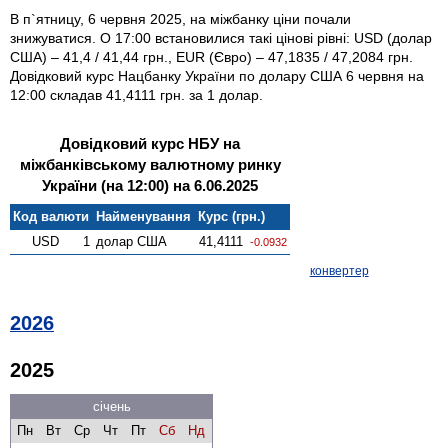
В п`ятницу, 6 червня 2025, на міжбанку ціни почали
знижуватися. О 17:00 встановилися такі цінові рівні: USD (долар
США) – 41,4 / 41,44 грн., EUR (Євро) – 47,1835 / 47,2084 грн.
Довідковий курс Нацбанку України по долару США 6 червня на
12:00 складав 41,4111 грн. за 1 долар.
Довідковий курс НБУ на
міжбанківському валютному ринку
України (на 12:00) на 6.06.2025
Код валюти
Найменування
Курс (грн.)
USD
1
долар США
41,4111
-0.0932
конвертер
2026
2025
січень
Пн
Вт
Ср
Чт
Пт
Сб
Нд