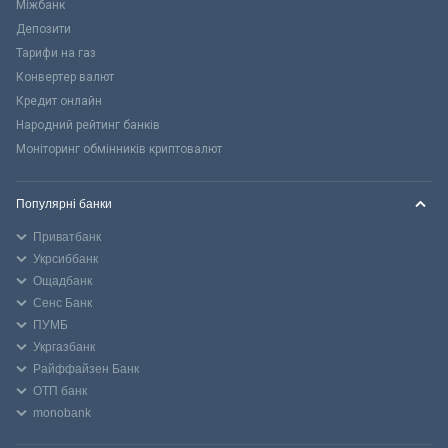
Міжбанк
Депозити
Тарифи на газ
Конвертер валют
Кредит онлайн
Народний рейтинг банків
Моніторинг обмінників криптовалют
Популярні банки
Приватбанк
Укрсиббанк
Ощадбанк
Сенс Банк
ПУМБ
Укргазбанк
Райффайзен Банк
ОТП банк
monobank