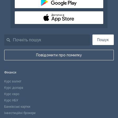
Доступно в
Пошук
Повідомити про помилку
Фінанси
Курс валют
Курс долара
Курс євро
Курс НБУ
Банківські картки
Інвестиційні брокери