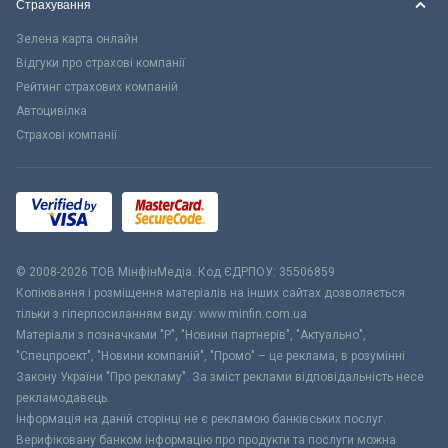
Страхування
Зелена карта онлайн
Відгуки про страхові компанії
Рейтинг страхових компаній
Автоцивілка
Страхові компанії
© 2008-2026 ТОВ МiнфiнМедiа. Код ЄДРПОУ: 35506859
Копіювання і розміщення матеріалів на інших сайтах дозволяється
тільки з гіперпосиланням виду: www.minfin.com.ua
Матеріали з позначками "Р", "Новини партнерів", "Актуально",
"Спецпроект", "Новини компаній", "Промо" – це реклама, в розумінні
Закону України "Про рекламу". За зміст реклами відповідальність несе
рекламодавець.
Інформація на даній сторінці не є рекламою банківських послуг.
Верифіковану банком інформацію про продукти та послуги можна