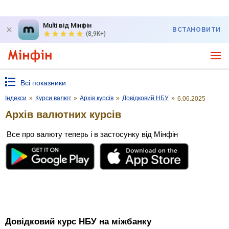
Multi від Мінфін
ВСТАНОВИТИ
(8,9K+)
Всі показники
Індекси
»
Курси валют
»
Архів курсів
»
Довідковий НБУ
»
6.06.2025
Архів валютних курсів
Все про валюту теперь і в застосунку від Мінфін
Довідковий курс НБУ на міжбанку