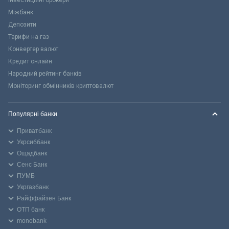
Міжбанк
Депозити
Тарифи на газ
Конвертер валют
Кредит онлайн
Народний рейтинг банків
Моніторинг обмінників криптовалют
Популярні банки
Приватбанк
Укрсиббанк
Ощадбанк
Сенс Банк
ПУМБ
Укргазбанк
Райффайзен Банк
ОТП банк
monobank