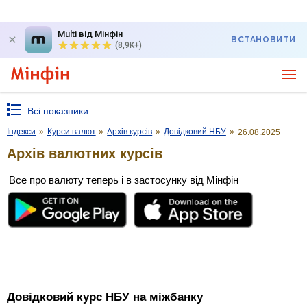
Multi від Мінфін
ВСТАНОВИТИ
(8,9K+)
Всі показники
Індекси
»
Курси валют
»
Архів курсів
»
Довідковий НБУ
»
26.08.2025
Архів валютних курсів
Все про валюту теперь і в застосунку від Мінфін
Довідковий курс НБУ на міжбанку