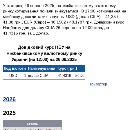
У вівторок, 26 серпня 2025, на міжбанківському валютному
ринку котирування почали знижуватися. О 17:00 котирування на
міжбанку досягли таких значень: USD (долар США) – 41,35 /
41,38 грн., EUR (Євро) – 48,1562 / 48,1787 грн. Довідковий курс
Нацбанку для долару США 26 серпня на 12:00 складав
41,4316 грн. за 1 долар.
Довідковий курс НБУ на
міжбанківському валютному ринку
України (на 12:00) на 26.08.2025
Код валюти
Найменування
Курс (грн.)
USD
1
долар США
41,4316
+0.0122
конвертер
2026
2025
січень