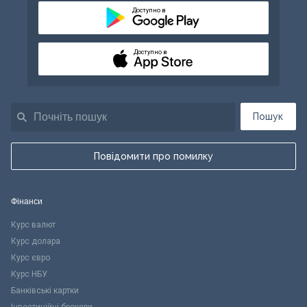
Доступно в
Доступно в
Пошук
Повідомити про помилку
Фінанси
Курс валют
Курс долара
Курс євро
Курс НБУ
Банківські картки
Інвестиційні брокери